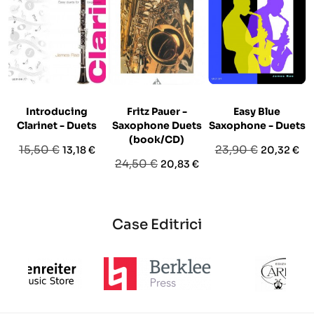
Introducing
Fritz Pauer -
Easy Blue
Clarinet - Duets
Saxophone Duets
Saxophone - Duets
(book/CD)
Prezzo
Prezzo
Prezzo
Prezzo
15,50 €
23,90 €
13,18 €
20,32 €
Prezzo
Prezzo
24,50 €
20,83 €
base
base
base
Case Editrici