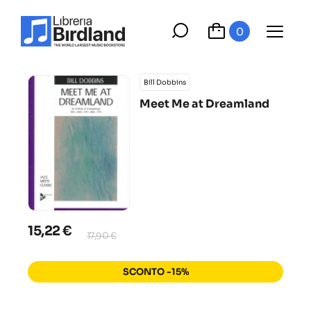
0
Bill Dobbins
Meet Me at Dreamland
15,22 €
17,90 €
SCONTO -15%