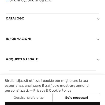
birdland@birdlandjazz.it
CATALOGO
Pianoforte
Chitarra
INFORMAZIONI
Fiati
Le nostre scuole di musica
Basso e contrabbasso
Carta del Docente
Basi play-along
ACQUISTI & LEGALE
Contatti
Real Books
Diritto di recesso
Il mio account
Big Band
© 2025 Vendita Metodi e Spartiti Musicali Libreria
Condizioni di utilizzo
Offerte
Birdlandjazz.it utilizza i cookie per migliorare la tua
Birdland Milano. P.Iva 12093700156
Privacy & Cookie
esperienza, analizzare il traffico e mostrare annunci
Web Agency Milano
personalizzati. —
Privacy & Cookie Policy
Traccia il tuo ordine
Gestisci preferenze
Solo necessari
Aggiungi al carrello