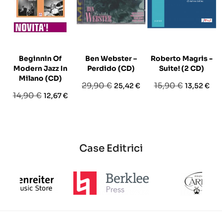
Beginnin Of
Ben Webster ‎–
Roberto Magris -
Modern Jazz In
Perdido (CD)
Suite! (2 CD)
Milano (CD)
Prezzo
Prezzo
Prezzo
Prezzo
29,90 €
15,90 €
25,42 €
13,52 €
Prezzo
Prezzo
14,90 €
12,67 €
base
base
base
Case Editrici