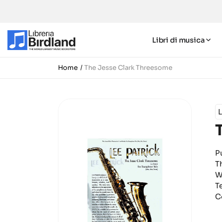
Libri di musica
Home
The Jesse Clark Threesome
L
P
T
W
T
C