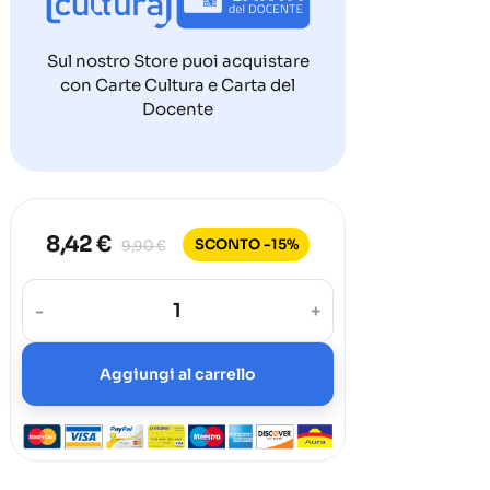
Sul nostro Store puoi acquistare
con Carte Cultura e Carta del
Docente
8,42 €
SCONTO -15%
9,90 €
-
+
Aggiungi al carrello