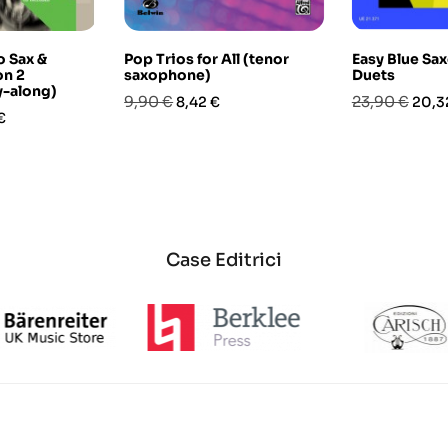
o Sax &
Pop Trios for All (tenor
Easy Blue Sa
on 2
saxophone)
Duets
y-along)
Prezzo
Prezzo
Prezzo
Prez
9,90 €
23,90 €
8,42 €
20,3
o
€
base
base
Case Editrici