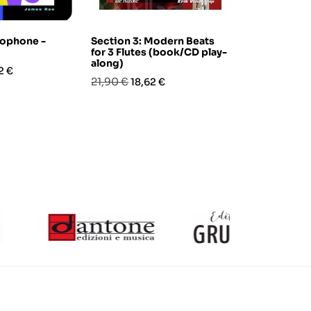
xophone -
Section 3: Modern Beats
20 Jazz-Due
for 3 Flutes (book/CD play-
Book 1
along)
zo
Prezzo
Prez
19,50 €
2 €
16,5
Prezzo
Prezzo
21,90 €
18,62 €
base
base