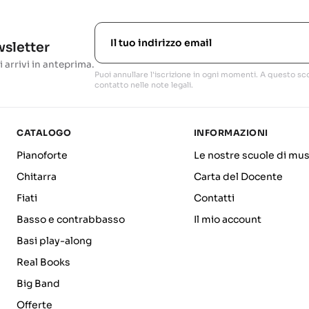
ewsletter
i arrivi in anteprima.
Puoi annullare l'iscrizione in ogni momenti. A questo sco
contatto nelle note legali.
CATALOGO
INFORMAZIONI
Pianoforte
Le nostre scuole di mus
Chitarra
Carta del Docente
Fiati
Contatti
Basso e contrabbasso
Il mio account
Basi play-along
Real Books
Big Band
Offerte