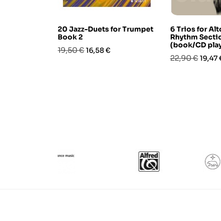
20 Jazz-Duets for Trumpet
6 Trios for Alt
Book 2
Rhythm Secti
(book/CD pla
Prezzo
Prezzo
19,50 €
16,58 €
Prezzo
Prezz
22,90 €
19,47 
base
base