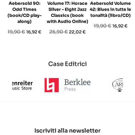
Aebersold 90:
Volume 17: Horace
Aebersold Volume
Odd Times
Silver - Eight Jazz
42: Blues in tutte le
(book/CD play-
Classics (book
tonalità (libro/CD)
along)
with Audio Online)
Prezzo
Prezzo
19,90 €
16,92 €
Prezzo
Prezzo
Prezzo
Prezzo
19,90 €
25,90 €
16,92 €
22,02 €
base
base
base
Case Editrici
Iscriviti alla newsletter