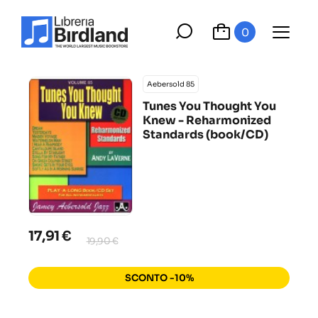
0
Aebersold 85
Tunes You Thought You
Knew - Reharmonized
Standards (book/CD)
17,91 €
19,90 €
SCONTO -10%