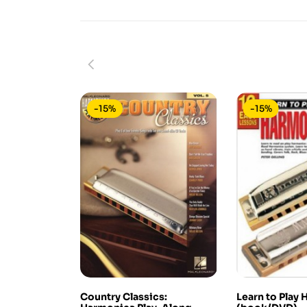
-15%
-15%
Country Classics:
Learn to Play