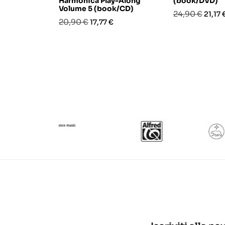
Harmonica Play-Along
(book/DVD)
Volume 5 (book/CD)
Prezzo
Prezz
24,90 €
21,17 
Prezzo
Prezzo
20,90 €
17,77 €
base
base