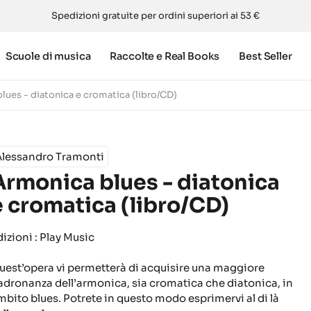
Spedizioni gratuite per ordini superiori ai 53 €
Scuole di musica
Raccolte e Real Books
Best Seller
lues - diatonica e cromatica (libro/CD)
Alessandro Tramonti
Armonica blues - diatonica
e cromatica (libro/CD)
dizioni : Play Music
uest’opera vi permetterà di acquisire una maggiore
adronanza dell’armonica, sia cromatica che diatonica, in
mbito blues. Potrete in questo modo esprimervi al di là