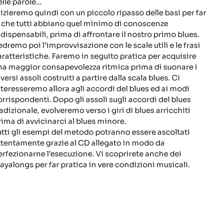
elle parole…
nizieremo quindi con un piccolo ripasso delle basi per far
ì che tutti abbiano quel minimo di conoscenze
ndispensabili, prima di affrontare il nostro primo blues.
edremo poi l’improvvisazione con le scale utili e le frasi
aratteristiche. Faremo in seguito pratica per acquisire
na maggior consapevolezza ritmica prima di suonare i
versi assoli costruiti a partire dalla scala blues. Ci
nteresseremo allora agli accordi del blues ed ai modi
orrispondenti. Dopo gli assoli sugli accordi del blues
radizionale, evolveremo verso i giri di blues arricchiti
rima di avvicinarci al blues minore.
utti gli esempi del metodo potranno essere ascoltati
ttentamente grazie al CD allegato in modo da
erfezionarne l’esecuzione. Vi scoprirete anche dei
layalongs per far pratica in vere condizioni musicali.