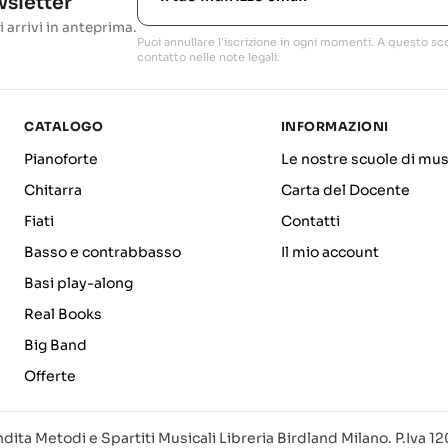
ewsletter
i arrivi in anteprima.
Puoi annullare l'iscrizione in ogni momenti. A questo sco
contatto nelle note legali.
CATALOGO
INFORMAZIONI
Pianoforte
Le nostre scuole di mus
Chitarra
Carta del Docente
Fiati
Contatti
Basso e contrabbasso
Il mio account
Basi play-along
Real Books
Big Band
Offerte
dita Metodi e Spartiti Musicali Libreria Birdland Milano. P.Iva 