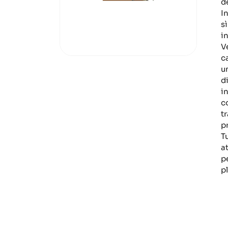
d
I
s
i
V
c
u
di
i
c
t
p
T
a
p
p