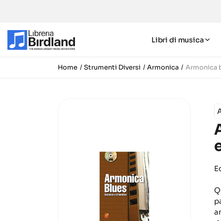
Libri di musica
Home
Strumenti Diversi
Armonica
Armonica b
E
Q
p
a