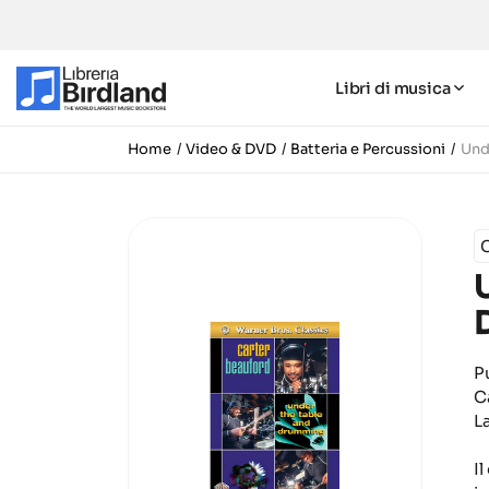
Libri di musica
Home
Video & DVD
Batteria e Percussioni
Und
C
P
C
L
I