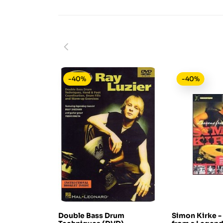
-40%
-40%
Double Bass Drum
Simon Kirke -