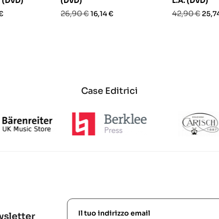
 (DVD)
(DVD)
L.A. (DVD)
o
Prezzo
Prezzo
Prezzo
Prez
26,90 €
42,90 €
€
16,14 €
25,7
base
base
Case Editrici
ewsletter