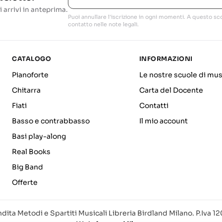
i arrivi in anteprima.
Puoi annullare l'iscrizione in ogni momenti. A questo sco
contatto nelle note legali.
CATALOGO
INFORMAZIONI
Pianoforte
Le nostre scuole di mus
Chitarra
Carta del Docente
Fiati
Contatti
Basso e contrabbasso
Il mio account
Basi play-along
Real Books
Big Band
Offerte
dita Metodi e Spartiti Musicali Libreria Birdland Milano. P.Iva 