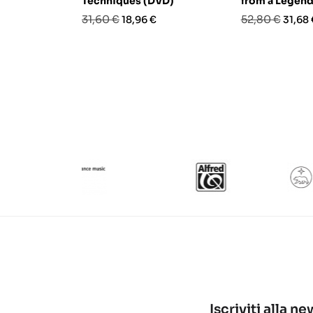
Techniques (DVD)
from a Legend
Prezzo
Prezzo
Prezzo
Prezz
31,60 €
52,80 €
18,96 €
31,68 
base
base
Iscriviti alla n