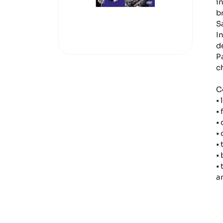
i
b
Sa
I
d
Pa
c
C
•
• 
•
•
• 
•
•
a