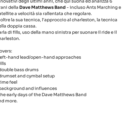
nnovativi degli ultimi anni, che qui suona ed analizza 6
rani della
Dave Matthews Band
- incluso
Ants Marching
e
tellite
a velocità sia rallentata che regolare.
noltre la sua tecnica, l'approccio al charleston, la tecnica
ella doppia cassa.
rla di fills, uso della mano sinistra per suonare il ride e il
harleston.
overs:
 left-hand lead/open-hand approaches
fills
 double bass drums
 drumset and cymbal setup
time feel
 background and influences
 the early days of the Dave Matthews Band
nd more.