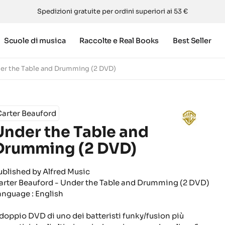
Spedizioni gratuite per ordini superiori ai 53 €
Scuole di musica
Raccolte e Real Books
Best Seller
er the Table and Drumming (2 DVD)
arter Beauford
Under the Table and
Drumming (2 DVD)
ublished by Alfred Music
arter Beauford - Under the Table and Drumming (2 DVD)
anguage : English
l doppio DVD di uno dei batteristi funky/fusion più