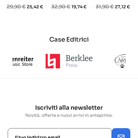
Prezzo
Prezzo
Prezzo
Prezzo
Prezzo
Prezzo
29,90 €
32,90 €
31,90 €
25,42 €
19,74 €
27,12 €
base
base
base
Case Editrici
Iscriviti alla newsletter
Novità, offerte e nuovi arrivi in anteprima.