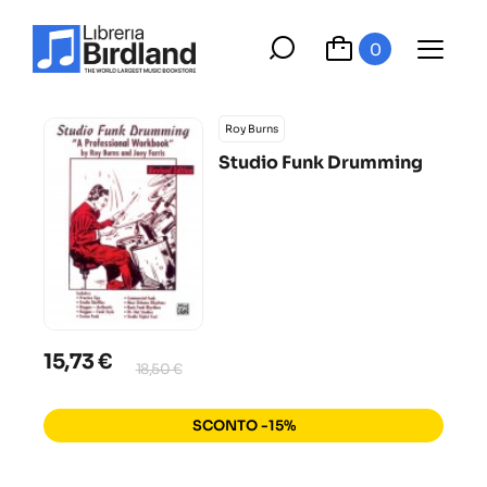
0
Roy Burns
Studio Funk Drumming
15,73 €
18,50 €
SCONTO -15%