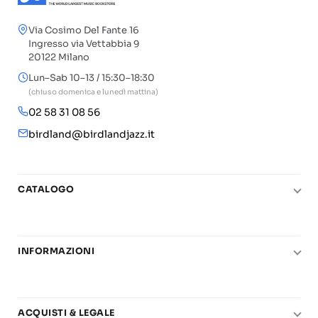
Via Cosimo Del Fante 16
Ingresso via Vettabbia 9
20122 Milano
Lun–Sab 10–13 / 15:30–18:30
(chiuso domenica e lunedì mattina)
02 58 31 08 56
birdland@birdlandjazz.it
CATALOGO
Pianoforte
Chitarra
INFORMAZIONI
Fiati
Le nostre scuole di musica
Basso e contrabbasso
Carta del Docente
Basi play-along
ACQUISTI & LEGALE