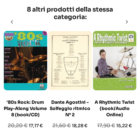
8 altri prodotti della stessa
categoria:
'80s Rock: Drum
Dante Agostini -
A Rhythmic Twist
Play-Along Volume
Solfeggio ritmico
(book/Audio
8 (book/CD)
N° 2
Online)
Prezzo
Prezzo
Prezzo
Prezzo
Prezzo
Prezzo
20,20 €
21,50 €
17,90 €
17,17 €
18,28 €
15,22 €
base
base
base