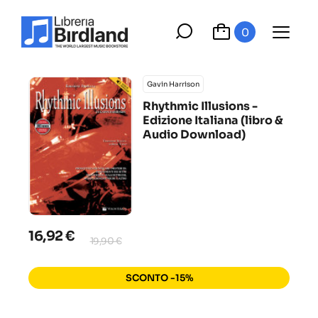
0
Gavin Harrison
Rhythmic Illusions -
Edizione Italiana (libro &
Audio Download)
16,92 €
19,90 €
SCONTO -15%