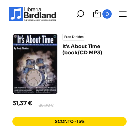
0
Fred Dinkins
It's About Time
(book/CD MP3)
31,37 €
36,90 €
SCONTO -15%