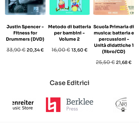
Justin Spencer -
Metodo di batteria
Scuola Primaria di
Fitness for
per bambini -
musica: batteria e
Drummers (DVD)
Volume 2
percussioni -
Unità didattiche 1
Prezzo
Prezzo
Prezzo
Prezzo
33,90 €
16,00 €
20,34 €
13,60 €
(libro/CD)
base
base
Prezzo
Prezzo
25,50 €
21,68 €
base
Case Editrici