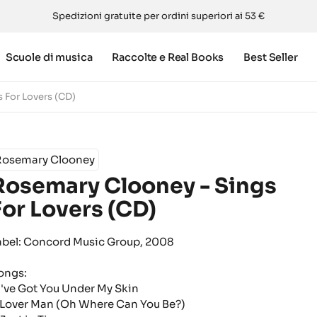
Spedizioni gratuite per ordini superiori ai 53 €
Scuole di musica
Raccolte e Real Books
Best Seller
 For Lovers (CD)
Rosemary Clooney
Rosemary Clooney - Sings
For Lovers (CD)
abel: Concord Music Group, 2008
ongs:
.I've Got You Under My Skin
.Lover Man (Oh Where Can You Be?)