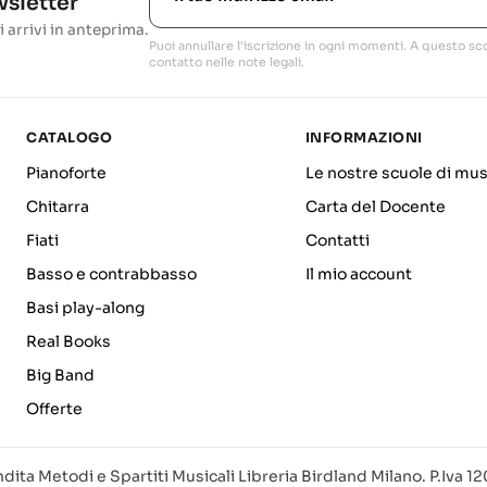
ewsletter
i arrivi in anteprima.
Puoi annullare l'iscrizione in ogni momenti. A questo sco
contatto nelle note legali.
CATALOGO
INFORMAZIONI
Pianoforte
Le nostre scuole di mus
Chitarra
Carta del Docente
Fiati
Contatti
Basso e contrabbasso
Il mio account
Basi play-along
Real Books
Big Band
Offerte
dita Metodi e Spartiti Musicali Libreria Birdland Milano. P.Iva 