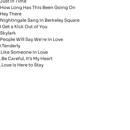
.Just in Time
.How Long Has This Been Going On
.Hey There
.Nightingale Sang in Berkeley Square
.I Get a Kick Out of You
.Skylark
.People Will Say We're in Love
0.Tenderly
1.Like Someone in Love
.Be Careful, It's My Heart
3.Love Is Here to Stay