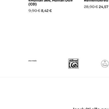
«Human See, Human Do»
Remembered 
(CD)
Prezzo
Prezz
28,90 €
24,57
Prezzo
Prezzo
9,90 €
8,42 €
base
base