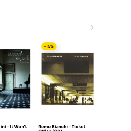
-15%
-15%
ni - It Won't
Remo Bianchi - Ticket
CD - Felice