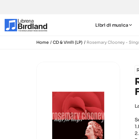
Libri di musica
Home
CD & Vinili (LP)
Rosemary Clooney - Sings
L
S
1
2