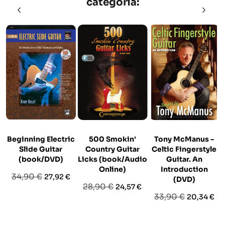
categoria:
Beginning Electric
500 Smokin'
Tony McManus -
Slide Guitar
Country Guitar
Celtic Fingerstyle
(book/DVD)
Licks (book/Audio
Guitar. An
Online)
Introduction
Prezzo
Prezzo
34,90 €
27,92 €
(DVD)
Prezzo
Prezzo
28,90 €
24,57 €
base
Prezzo
Prezzo
33,90 €
20,34 €
base
base