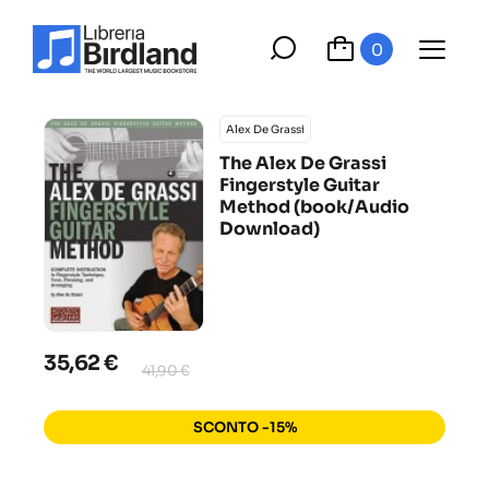
0
Alex De Grassi
The Alex De Grassi
Fingerstyle Guitar
Method (book/Audio
Download)
35,62 €
41,90 €
SCONTO -15%