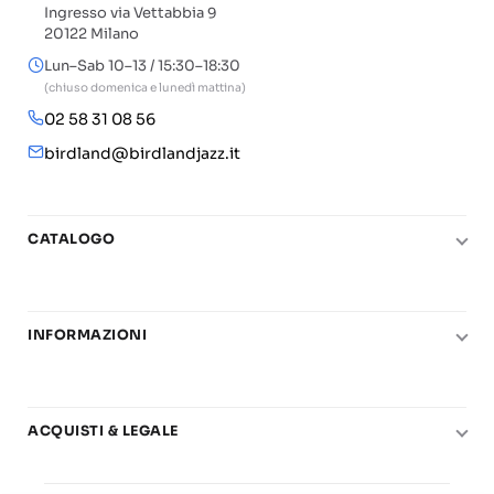
Ingresso via Vettabbia 9
20122 Milano
Lun–Sab 10–13 / 15:30–18:30
(chiuso domenica e lunedì mattina)
02 58 31 08 56
birdland@birdlandjazz.it
CATALOGO
Pianoforte
Chitarra
INFORMAZIONI
Fiati
Le nostre scuole di musica
Basso e contrabbasso
Carta del Docente
Basi play-along
ACQUISTI & LEGALE
Contatti
Real Books
Diritto di recesso
Il mio account