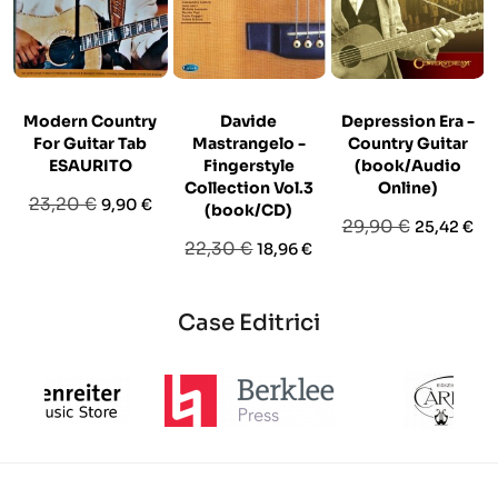
Modern Country
Davide
Depression Era -
For Guitar Tab
Mastrangelo -
Country Guitar
ESAURITO
Fingerstyle
(book/Audio
Collection Vol.3
Online)
Prezzo
Prezzo
23,20 €
9,90 €
(book/CD)
Prezzo
Prezzo
29,90 €
25,42 €
base
Prezzo
Prezzo
22,30 €
18,96 €
base
base
Case Editrici