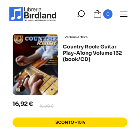
0
Various Artists
Country Rock: Guitar
Play-Along Volume 132
(book/CD)
16,92 €
19,90 €
SCONTO -15%