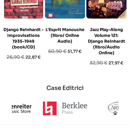
Django Reinhardt -
L'Esprit Manouche
Jazz Play-Along
Improvisations
(libro/ Online
Volume 121:
1935-1949
Audio)
Django Reinhardt
(book/CD)
(libro/Audio
Prezzo
Prezzo
60,90 €
51,77 €
Online)
Prezzo
Prezzo
26,90 €
22,87 €
base
Prezzo
Prezzo
32,90 €
27,97 €
base
base
Case Editrici