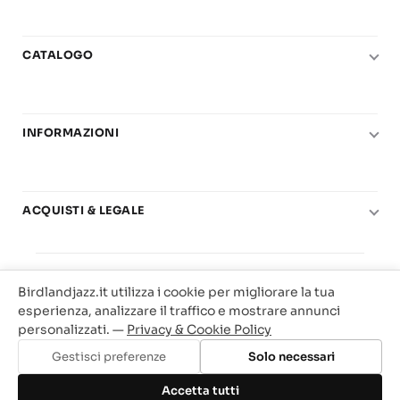
CATALOGO
Pianoforte
Chitarra
INFORMAZIONI
Fiati
Le nostre scuole di musica
Basso e contrabbasso
Carta del Docente
Basi play-along
ACQUISTI & LEGALE
Contatti
Real Books
Diritto di recesso
Il mio account
Big Band
© 2025 Vendita Metodi e Spartiti Musicali Libreria
Condizioni di utilizzo
Offerte
Birdlandjazz.it utilizza i cookie per migliorare la tua
Birdland Milano. P.Iva 12093700156
Privacy & Cookie
esperienza, analizzare il traffico e mostrare annunci
Web Agency Milano
personalizzati. —
Privacy & Cookie Policy
Traccia il tuo ordine
Gestisci preferenze
Solo necessari
Aggiungi al carrello
Accetta tutti