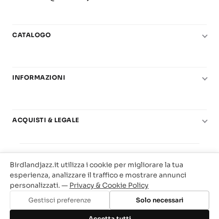
CATALOGO
Pianoforte
Chitarra
INFORMAZIONI
Fiati
Le nostre scuole di musica
Basso e contrabbasso
Carta del Docente
Basi play-along
ACQUISTI & LEGALE
Contatti
Real Books
Diritto di recesso
Il mio account
Big Band
© 2025 Vendita Metodi e Spartiti Musicali Libreria
Condizioni di utilizzo
Offerte
Birdlandjazz.it utilizza i cookie per migliorare la tua
Birdland Milano. P.Iva 12093700156
Privacy & Cookie
esperienza, analizzare il traffico e mostrare annunci
Web Agency Milano
personalizzati. —
Privacy & Cookie Policy
Traccia il tuo ordine
Gestisci preferenze
Solo necessari
Aggiungi al carrello
Accetta tutti