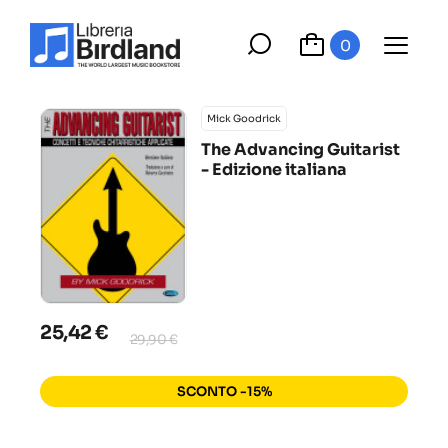
0
Mick Goodrick
The Advancing Guitarist
- Edizione italiana
25,42 €
29,90 €
SCONTO -15%