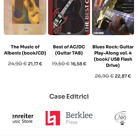
The Music of
Best of AC/DC
Blues Rock: Guitar
Albeniz (book/CD)
(Guitar TAB)
Play-Along vol. 4
(book/ USB Flash
Prezzo
Prezzo
Prezzo
Prezzo
24,90 €
19,50 €
21,17 €
16,58 €
Drive)
base
base
Prezzo
Prezzo
26,90 €
22,87 €
base
Case Editrici