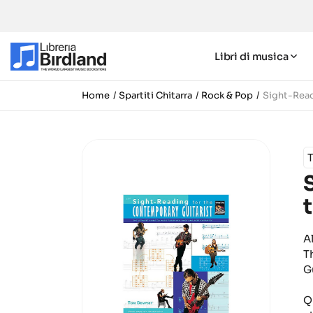
Libri di musica
Home
Spartiti Chitarra
Rock & Pop
Sight-Read
A
T
G
Q