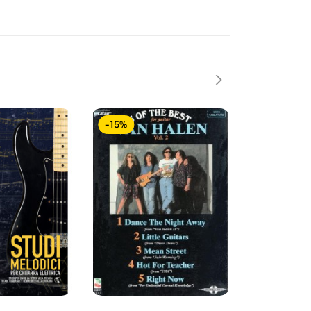
-15%
-20%
In saldo!