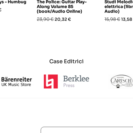
ys - Humbug
The Police: Guitar Play-
Studi Melodic
Along Volume 85
elettrica (li
o
€
(book/Audio Online)
Audio)
Prezzo
Prezzo
Prezzo
Prezz
23,90 €
15,98 €
20,32 €
13,58
base
base
Case Editrici