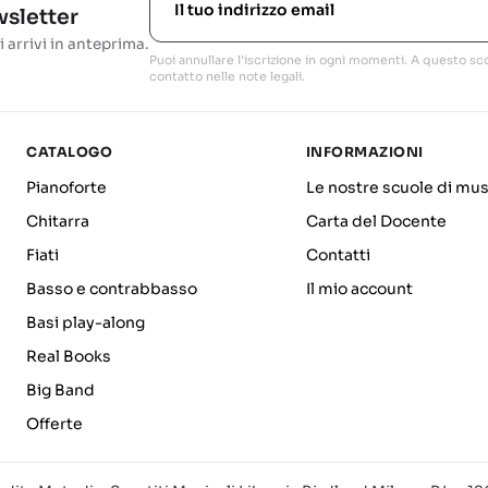
ewsletter
i arrivi in anteprima.
Puoi annullare l'iscrizione in ogni momenti. A questo sco
contatto nelle note legali.
CATALOGO
INFORMAZIONI
Pianoforte
Le nostre scuole di mus
Chitarra
Carta del Docente
Fiati
Contatti
Basso e contrabbasso
Il mio account
Basi play-along
Real Books
Big Band
Offerte