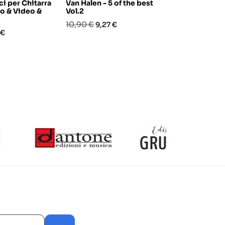
i per Chitarra
Van Halen - 5 of the best
Manuale di c
bro & Video &
Vol.2
(libro/DVD)
Prezzo
Prezzo
Prezzo
Pre
10,90 €
23,30 €
9,27 €
18,6
o
 €
base
base