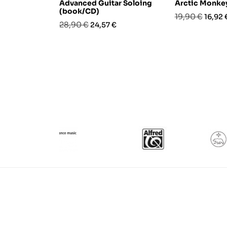
Advanced Guitar Soloing
Arctic Monke
(book/CD)
Prezzo
Prezz
19,90 €
16,92 
Prezzo
Prezzo
28,90 €
24,57 €
base
base