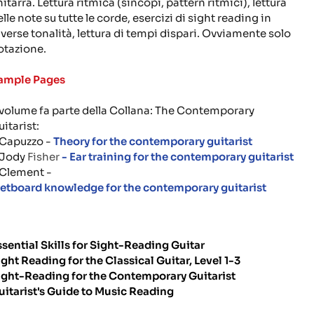
itarra. Lettura ritmica (sincopi, pattern ritmici), lettura
lle note su tutte le corde, esercizi di sight reading in
iverse tonalità, lettura di tempi dispari. Ovviamente solo
otazione.
ample Pages
l volume fa parte della Collana: The Contemporary
itarist:
 Capuzzo -
Theory for the contemporary guitarist
 Jody
Fisher
-
Ear training for the contemporary guitarist
 Clement -
retboard knowledge for the contemporary guitarist
ssential Skills for Sight-Reading Guitar
ight Reading for the Classical Guitar, Level 1-3
ight-Reading for the Contemporary Guitarist
uitarist's Guide to Music Reading