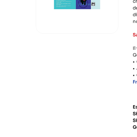
ch
de
d
n
S
I
Gu
•
•
•
F
E
S
S
G