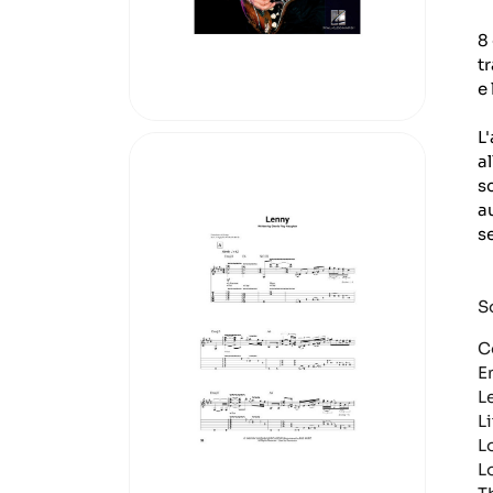
8
t
e
L
a
s
a
s
S
C
E
L
L
Lo
L