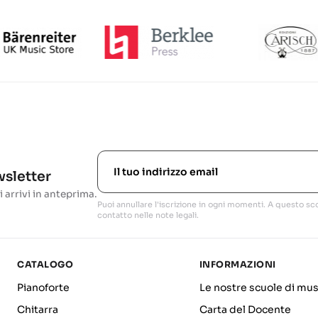
ewsletter
i arrivi in anteprima.
Puoi annullare l'iscrizione in ogni momenti. A questo sco
contatto nelle note legali.
CATALOGO
INFORMAZIONI
Pianoforte
Le nostre scuole di mus
Chitarra
Carta del Docente