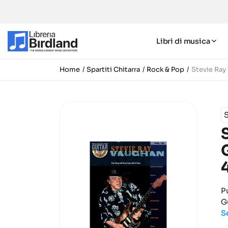
Libri di musica
Home
Spartiti Chitarra
Rock & Pop
Stevie Ray
P
G
S