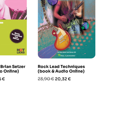
 Brian Setzer
Rock Lead Techniques
Play Guitar 
o Online)
(book & Audio Online)
Beatles (bo
zo
Prezzo
Prezzo
Prezzo
Pre
23,90 €
26,90 €
6 €
20,32 €
22,
base
base