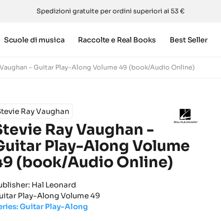
Spedizioni gratuite per ordini superiori ai 53 €
Scuole di musica
Raccolte e Real Books
Best Seller
 Vaughan - Guitar Play-Along Volume 49 (book/Audio Online)
Stevie Ray Vaughan
Stevie Ray Vaughan -
Guitar Play-Along Volume
49 (book/Audio Online)
ublisher: Hal Leonard
uitar Play-Along Volume 49
eries: Guitar Play-Along