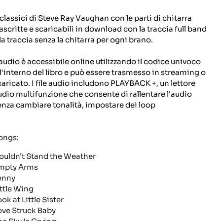
 classici di Steve Ray Vaughan con le parti di chitarra
rascritte e scaricabili in download con la traccia full band
 la traccia senza la chitarra per ogni brano.
'audio è accessibile online utilizzando il codice univoco
ll'interno del libro e può essere trasmesso in streaming o
caricato.
I file audio includono PLAYBACK +, un lettore
udio multifunzione che consente di rallentare l'audio
enza cambiare tonalità, impostare dei loop
ongs:
ouldn't Stand the Weather
mpty Arms
enny
ittle Wing
ok at Little Sister
ove Struck Baby