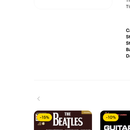
T
T
C
S
S
B
D
-15%
-10%