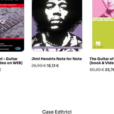
i - Guitar
Jimi Hendrix Note for Note
The Guitar of
ideo on WEB)
(book & Vide
Prezzo
Prezzo
25,90 €
18,13 €
o
Prezzo
Prez
30,30 €
€
25,7
base
base
Case Editrici