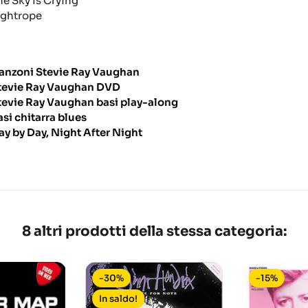
he Sky Is Crying
ightrope
anzoni Stevie Ray Vaughan
tevie Ray Vaughan DVD
tevie Ray Vaughan basi play-along
asi chitarra blues
ay by Day, Night After Night
8 altri prodotti della stessa categoria:
-30%
-15%
In saldo!