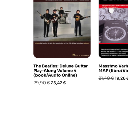
The Beatles: Deluxe Guitar
Massimo Varin
Play-Along Volume 4
MAP (libro/V
(book/Audio Online)
Prezzo
Prezz
21,40 €
19,26 
Prezzo
Prezzo
29,90 €
25,42 €
base
base