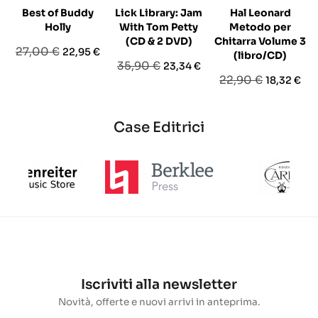
Best of Buddy
Lick Library: Jam
Hal Leonard
Holly
With Tom Petty
Metodo per
(CD & 2 DVD)
Chitarra Volume 3
Prezzo
Prezzo
27,00 €
22,95 €
(libro/CD)
Prezzo
Prezzo
35,90 €
23,34 €
base
Prezzo
Prezzo
22,90 €
18,32 €
base
base
Case Editrici
Iscriviti alla newsletter
Novità, offerte e nuovi arrivi in anteprima.