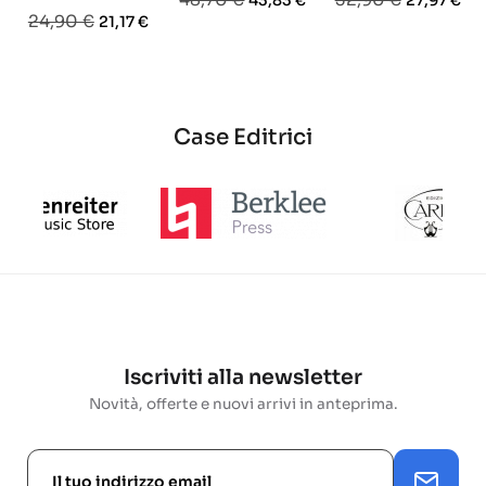
43,83 €
27,97 €
Prezzo
Prezzo
24,90 €
21,17 €
base
base
base
Case Editrici
Iscriviti alla newsletter
Novità, offerte e nuovi arrivi in anteprima.