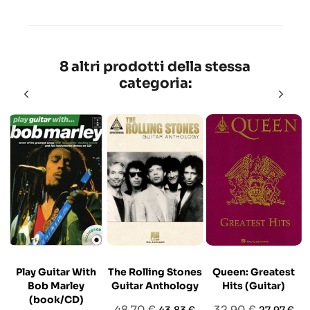
8 altri prodotti della stessa
categoria:
Play Guitar With
The Rolling Stones
Queen: Greatest
Bob Marley
Guitar Anthology
Hits (Guitar)
(book/CD)
Prezzo
Prezzo
Prezzo
Prezzo
48,70 €
32,90 €