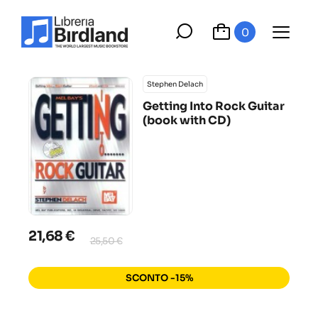
0
Stephen Delach
Getting Into Rock Guitar
(book with CD)
21,68 €
25,50 €
SCONTO -15%