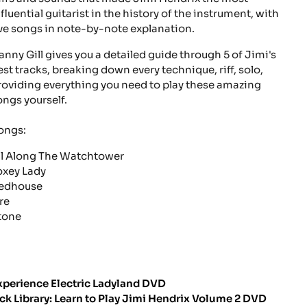
nfluential guitarist in the history of the instrument, with
ive songs in note-by-note explanation.
anny Gill gives you a detailed guide through 5 of Jimi's
est tracks, breaking down every technique, riff, solo,
roviding everything you need to play these amazing
ongs yourself.
ongs:
ll Along The Watchtower
oxey Lady
edhouse
re
tone
xperience Electric Ladyland DVD
ick Library: Learn to Play Jimi Hendrix Volume 2 DVD