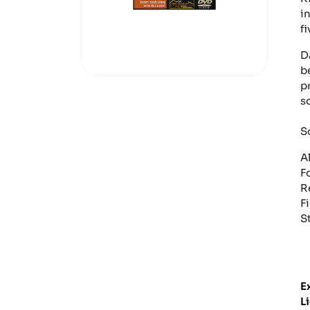
i
f
D
b
p
s
S
A
F
R
Fi
S
E
L