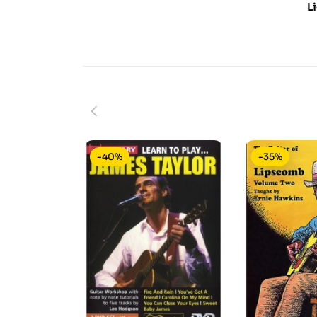
L
-40%
-35%