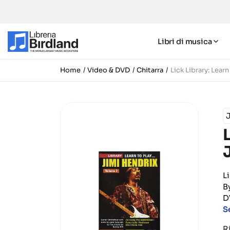
Libri di musica
Home
Video & DVD
Chitarra
Lick Library: Lear
L
B
D
Se
R