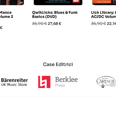
 Mance
QwikLicks: Blues & Funk
Lick Library: 
olume 2
Basics (DVD)
AC/DC Volum
Prezzo
Prezzo
Prezzo
Prez
36,90 €
36,90 €
27,68 €
22,1
o
 €
base
base
Case Editrici