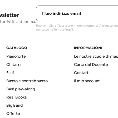
ewsletter
i arrivi in anteprima.
Puoi annullare l'iscrizione in ogni momenti. A questo sco
contatto nelle note legali.
CATALOGO
INFORMAZIONI
Pianoforte
Le nostre scuole di mus
Chitarra
Carta del Docente
Fiati
Contatti
Basso e contrabbasso
Il mio account
Basi play-along
Real Books
Big Band
Offerte