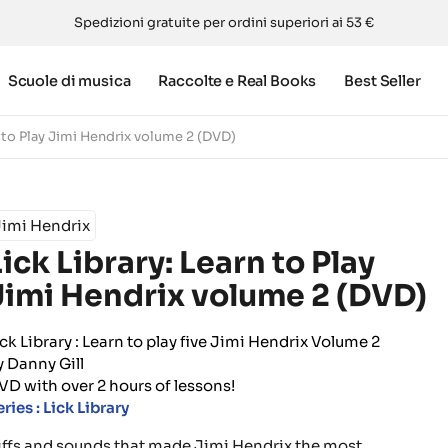
Spedizioni gratuite per ordini superiori ai 53 €
Scuole di musica
Raccolte e Real Books
Best Seller
n to Play Jimi Hendrix volume 2 (DVD)
Jimi Hendrix
Lick Library: Learn to Play
Jimi Hendrix volume 2 (DVD)
ick Library : Learn to play five Jimi Hendrix Volume 2
y Danny Gill
VD with over 2 hours of lessons!
ries : Lick Library
iffs and sounds that made Jimi Hendrix the most