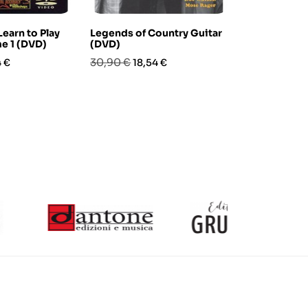
Learn to Play
Legends of Country Guitar
Lick Library
e 1 (DVD)
(DVD)
Classic Aco
DVD)
zo
Prezzo
Prezzo
30,90 €
4 €
18,54 €
Prezzo
Pre
37,90 €
22,
base
base