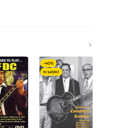
-40%
-40%
In saldo!