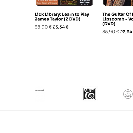
Lick Library: Learn to Play
The Guitar Of
James Taylor (2 DVD)
Lipscomb - V
(DVD)
Prezzo
Prezzo
38,90 €
23,34 €
Prezzo
Prezz
35,90 €
23,34
base
base