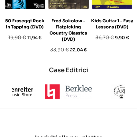
50 Fraseggi Rock
Fred Sokolow -
Kids Guitar 1 - Easy
in Tapping (DVD)
Flatpicking
Lessons (DVD)
Country Classics
Prezzo
Prezzo
Prezzo
Prezzo
19,90 €
36,70 €
11,94 €
9,90 €
(DVD)
base
base
Prezzo
Prezzo
33,90 €
22,04 €
base
Case Editrici