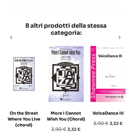
8 altri prodotti della stessa
categoria:
On the Street
More I Cannot
VoiceDance III
A
Where You Live
Wish You (Choral)
Prezzo
Prezzo
3,90 €
3,32 €
(choral)
Prezzo
Prezzo
3,90 €
3,32 €
base