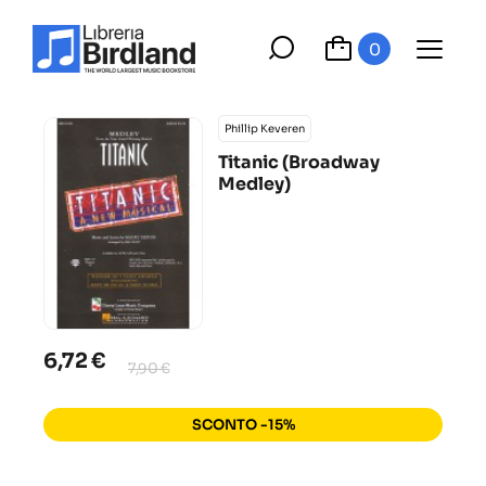
0
Phillip Keveren
Titanic (Broadway
Medley)
6,72 €
7,90 €
SCONTO -15%