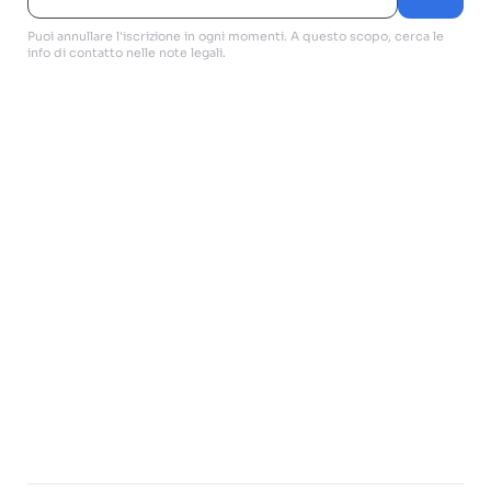
Puoi annullare l'iscrizione in ogni momenti. A questo scopo, cerca le
info di contatto nelle note legali.