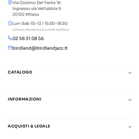
Via Cosimo Del Fante 16
Ingresso via Vettabbia 9
20122 Milano
Lun–Sab 10–13 / 15:30–18:30
(chiuso domenica e lunedì mattina)
02 58 31 08 56
birdland@birdlandjazz.it
CATALOGO
Pianoforte
Chitarra
INFORMAZIONI
Fiati
Le nostre scuole di musica
Basso e contrabbasso
Carta del Docente
Basi play-along
ACQUISTI & LEGALE
Contatti
Real Books