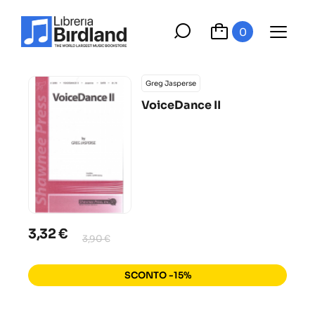
0
Greg Jasperse
VoiceDance II
3,32 €
3,90 €
SCONTO -15%