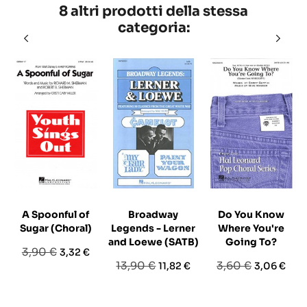
8 altri prodotti della stessa
categoria:
A Spoonful of
Broadway
Do You Know
Sugar (Choral)
Legends - Lerner
Where You're
and Loewe (SATB)
Going To?
Prezzo
Prezzo
3,90 €
3,32 €
Prezzo
Prezzo
Prezzo
Prezzo
13,90 €
3,60 €
11,82 €
3,06 €
base
base
base