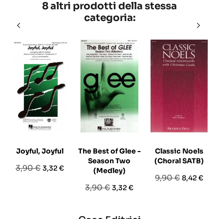
8 altri prodotti della stessa
categoria:
Joyful, Joyful
The Best of Glee -
Classic Noels
Season Two
(Choral SATB)
Prezzo
Prezzo
3,90 €
3,32 €
(Medley)
Prezzo
Prezzo
9,90 €
8,42 €
base
Prezzo
Prezzo
3,90 €
3,32 €
base
base