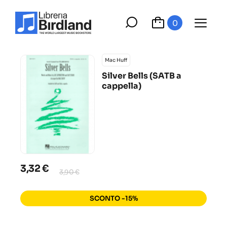
0
Mac Huff
Silver Bells (SATB a
cappella)
3,32 €
3,90 €
SCONTO -15%