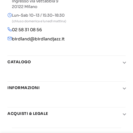
Ingresso via Vettabbia 9
20122 Milano
Lun–Sab 10–13 / 15:30–18:30
(chiuso domenica e lunedì mattina)
02 58 31 08 56
birdland@birdlandjazz.it
CATALOGO
Pianoforte
Chitarra
INFORMAZIONI
Fiati
Le nostre scuole di musica
Basso e contrabbasso
Carta del Docente
Basi play-along
ACQUISTI & LEGALE
Contatti
Real Books
Diritto di recesso
Il mio account
Big Band