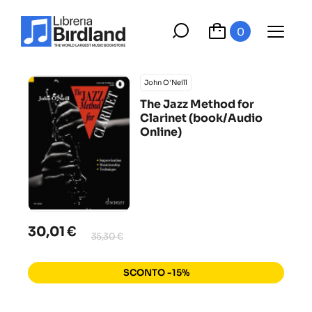
0
John O'Neill
The Jazz Method for
Clarinet (book/Audio
Online)
30,01 €
35,30 €
SCONTO -15%