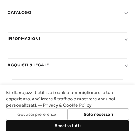
CATALOGO
Pianoforte
Chitarra
INFORMAZIONI
Fiati
Le nostre scuole di musica
Basso e contrabbasso
Carta del Docente
Basi play-along
ACQUISTI & LEGALE
Contatti
Real Books
Diritto di recesso
Il mio account
Big Band
© 2025 Vendita Metodi e Spartiti Musicali Libreria
Condizioni di utilizzo
Offerte
Birdlandjazz.it utilizza i cookie per migliorare la tua
Birdland Milano. P.Iva 12093700156
Privacy & Cookie
esperienza, analizzare il traffico e mostrare annunci
Web Agency Milano
personalizzati. —
Privacy & Cookie Policy
Traccia il tuo ordine
Gestisci preferenze
Solo necessari
Aggiungi al carrello
Accetta tutti