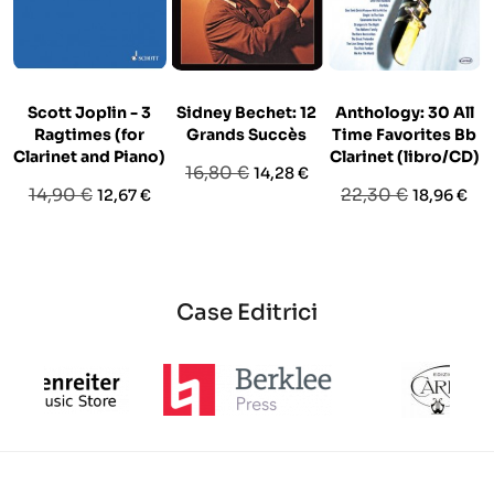
Scott Joplin - 3
Sidney Bechet: 12
Anthology: 30 All
Ragtimes (for
Grands Succès
Time Favorites Bb
Clarinet and Piano)
Clarinet (libro/CD)
Prezzo
Prezzo
16,80 €
14,28 €
Prezzo
Prezzo
Prezzo
Prezzo
14,90 €
22,30 €
12,67 €
18,96 €
base
base
base
Case Editrici