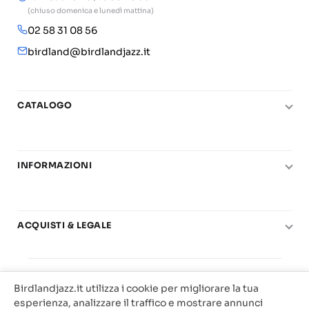
(chiuso domenica e lunedì mattina)
02 58 31 08 56
birdland@birdlandjazz.it
CATALOGO
Pianoforte
Chitarra
INFORMAZIONI
Fiati
Le nostre scuole di musica
Basso e contrabbasso
Carta del Docente
Basi play-along
ACQUISTI & LEGALE
Contatti
Real Books
Diritto di recesso
Il mio account
Big Band
© 2025 Vendita Metodi e Spartiti Musicali Libreria
Condizioni di utilizzo
Offerte
Birdlandjazz.it utilizza i cookie per migliorare la tua
Birdland Milano. P.Iva 12093700156
Privacy & Cookie
esperienza, analizzare il traffico e mostrare annunci
Web Agency Milano