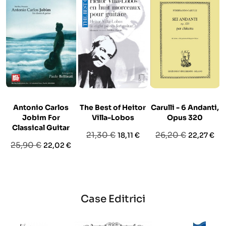
Antonio Carlos
The Best of Heitor
Carulli - 6 Andanti,
Jobim For
Villa-Lobos
Opus 320
Classical Guitar
Prezzo
Prezzo
Prezzo
Prezzo
21,30 €
26,20 €
18,11 €
22,27 €
Prezzo
Prezzo
25,90 €
22,02 €
base
base
base
Case Editrici