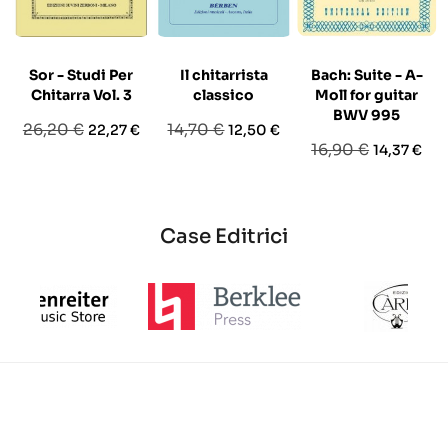
Sor - Studi Per
Il chitarrista
Bach: Suite - A-
Chitarra Vol. 3
classico
Moll for guitar
BWV 995
Prezzo
Prezzo
Prezzo
Prezzo
26,20 €
14,70 €
22,27 €
12,50 €
Prezzo
Prezzo
16,90 €
14,37 €
base
base
base
Case Editrici