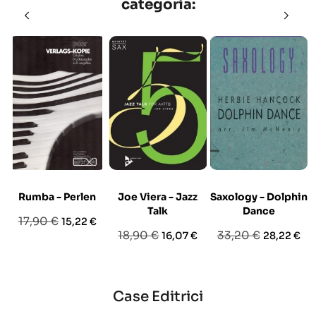
categoria:
Rumba - Perlen
Joe Viera - Jazz
Saxology - Dolphin
Talk
Dance
Prezzo
Prezzo
17,90 €
15,22 €
Prezzo
Prezzo
Prezzo
Prezzo
18,90 €
33,20 €
16,07 €
28,22 €
base
base
base
Case Editrici