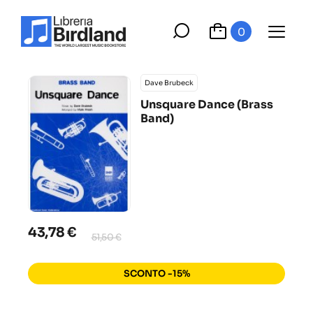
0
Dave Brubeck
Unsquare Dance (Brass
Band)
43,78 €
51,50 €
SCONTO -15%