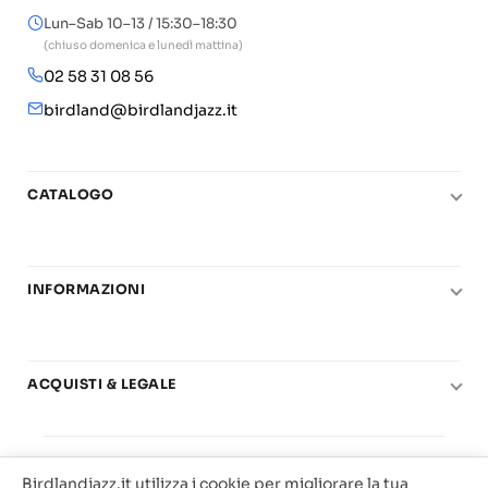
Lun–Sab 10–13 / 15:30–18:30
(chiuso domenica e lunedì mattina)
02 58 31 08 56
birdland@birdlandjazz.it
CATALOGO
Pianoforte
Chitarra
INFORMAZIONI
Fiati
Le nostre scuole di musica
Basso e contrabbasso
Carta del Docente
Basi play-along
ACQUISTI & LEGALE
Contatti
Real Books
Diritto di recesso
Il mio account
Big Band
© 2025 Vendita Metodi e Spartiti Musicali Libreria
Condizioni di utilizzo
Offerte
Birdlandjazz.it utilizza i cookie per migliorare la tua