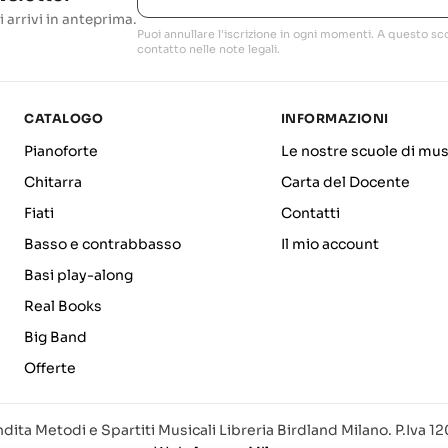
i arrivi in anteprima.
Puoi annullare l'iscrizione in ogni momenti. A questo sco
contatto nelle note legali.
CATALOGO
INFORMAZIONI
Pianoforte
Le nostre scuole di mus
Chitarra
Carta del Docente
Fiati
Contatti
Basso e contrabbasso
Il mio account
Basi play-along
Real Books
Big Band
Offerte
dita Metodi e Spartiti Musicali Libreria Birdland Milano. P.Iva 