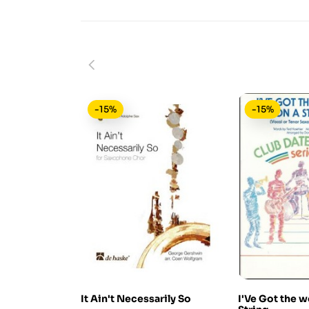
-15%
-15%
It Ain't Necessarily So
I'Ve Got the w