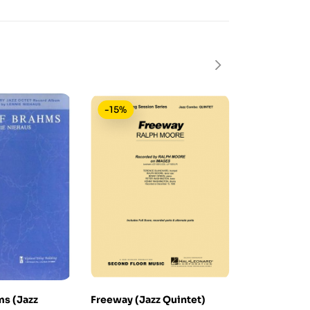
-15%
-15%
ms (Jazz
Freeway (Jazz Quintet)
The Preache