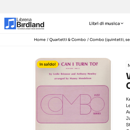
Libri di musica
Home
Quartetti & Combo
Combo (quintetti, ses
In saldo!
K
L
A
J
S