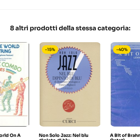
8 altri prodotti della stessa categoria:
-15%
-40%
orld On A
Non Solo Jazz: Nel blu
A Bit of Brah