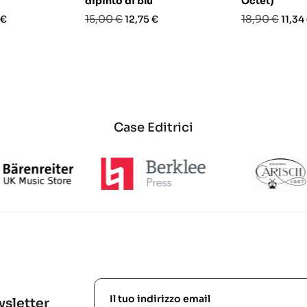
dipinto di blu
Octet)
o
Prezzo
Prezzo
Prezzo
Prez
15,00 €
18,90 €
 €
12,75 €
11,34
base
base
Case Editrici
ewsletter