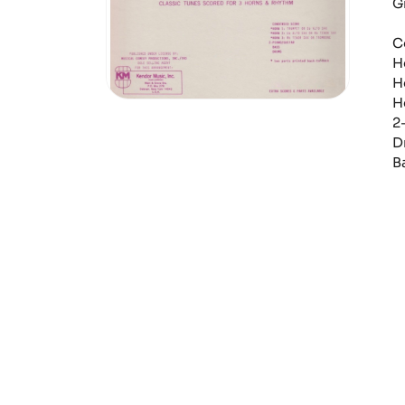
G
C
H
H
H
2
D
B