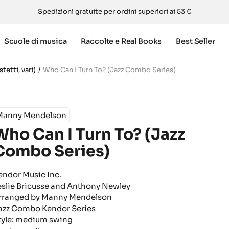
Spedizioni gratuite per ordini superiori ai 53 €
Scuole di musica
Raccolte e Real Books
Best Seller
tetti, vari)
Who Can I Turn To? (Jazz Combo Series)
Manny Mendelson
Who Can I Turn To? (Jazz
Combo Series)
endor Music Inc.
eslie Bricusse and Anthony Newley
rranged by Manny Mendelson
azz Combo
Kendor Series
tyle: medium swing