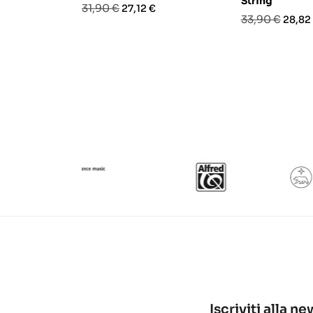
String
Prezzo
Prezzo
31,90 €
27,12 €
Prezzo
Prezz
33,90 €
28,82
base
base
Iscriviti alla n