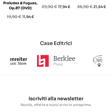
Preludes & Fugues,
Prezzo
Prezzo
Prezzo
Prezzo
29,90 €
35,90 €
17,94 €
21,54 €
Op.87 (DVD)
base
base
Prezzo
Prezzo
19,90 €
11,94 €
base
Case Editrici
Iscriviti alla newsletter
Novità, offerte e nuovi arrivi in anteprima.