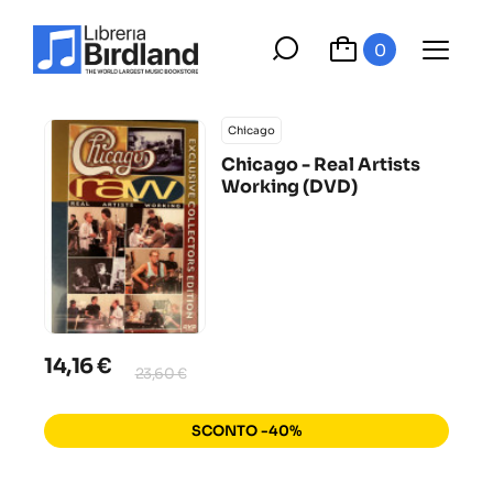
0
Chicago
Chicago - Real Artists
Working (DVD)
14,16 €
23,60 €
SCONTO -40%