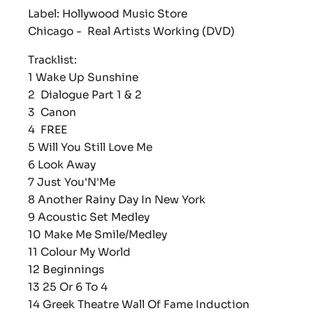
Label: Hollywood Music Store
Chicago - Real Artists Working (DVD)
Tracklist:
1
Wake Up Sunshine
2
Dialogue Part 1 & 2
3
Canon
4 FREE
5
Will You Still Love Me
6
Look Away
7
Just You'N'Me
8
Another Rainy Day In New York
9
Acoustic Set Medley
10
Make Me Smile/Medley
11
Colour My World
12
Beginnings
13
25 Or 6 To 4
14
Greek Theatre Wall Of Fame Induction