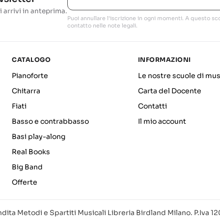
i arrivi in anteprima.
Puoi annullare l'iscrizione in ogni momenti. A questo sco
contatto nelle note legali.
CATALOGO
INFORMAZIONI
Pianoforte
Le nostre scuole di mus
Chitarra
Carta del Docente
Fiati
Contatti
Basso e contrabbasso
Il mio account
Basi play-along
Real Books
Big Band
Offerte
dita Metodi e Spartiti Musicali Libreria Birdland Milano. P.Iva 