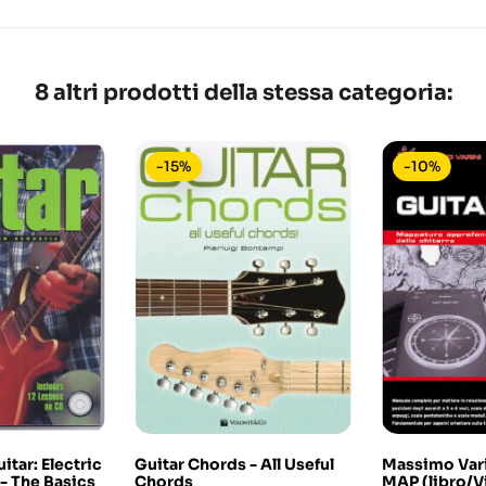
8 altri prodotti della stessa categoria:
-15%
-10%
itar: Electric
Guitar Chords - All Useful
Massimo Vari
- The Basics
Chords
MAP (libro/V