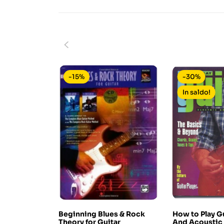
-15%
-30%
In saldo!
Beginning Blues & Rock
How to Play Gu
Theory for Guitar
And Acoustic 