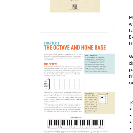
M
w
t
E
t
W
d
p
f
o
T
•
•
•
•