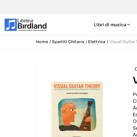
Libri di musica
Home
Spartiti Chitarra
Elettrica
Visual Guitar
P
C
A
E
O
S
A