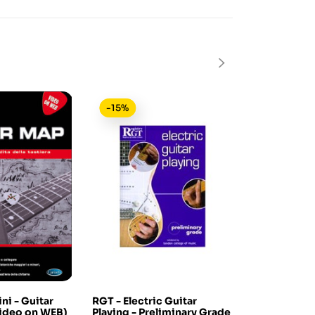
-15%
-15%
ni - Guitar
RGT - Electric Guitar
The Total B
ideo on WEB)
Playing - Preliminary Grade
Guitarist (