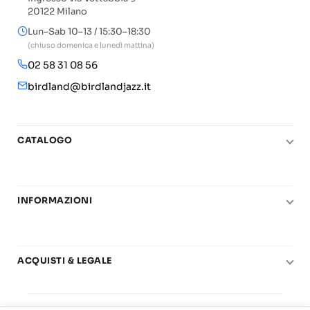
20122 Milano
Lun–Sab 10–13 / 15:30–18:30
(chiuso domenica e lunedì mattina)
02 58 31 08 56
birdland@birdlandjazz.it
CATALOGO
Pianoforte
Chitarra
INFORMAZIONI
Fiati
Le nostre scuole di musica
Basso e contrabbasso
Carta del Docente
Basi play-along
ACQUISTI & LEGALE
Contatti
Real Books
Diritto di recesso
Il mio account
Big Band