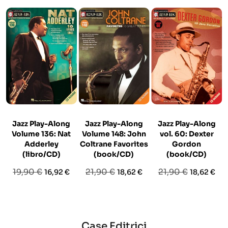
Jazz Play-Along
Jazz Play-Along
Jazz Play-Along
Volume 136: Nat
Volume 148: John
vol. 60: Dexter
Adderley
Coltrane Favorites
Gordon
(libro/CD)
(book/CD)
(book/CD)
Prezzo
Prezzo
Prezzo
Prezzo
Prezzo
Prezzo
19,90 €
21,90 €
21,90 €
16,92 €
18,62 €
18,62 €
base
base
base
Case Editrici