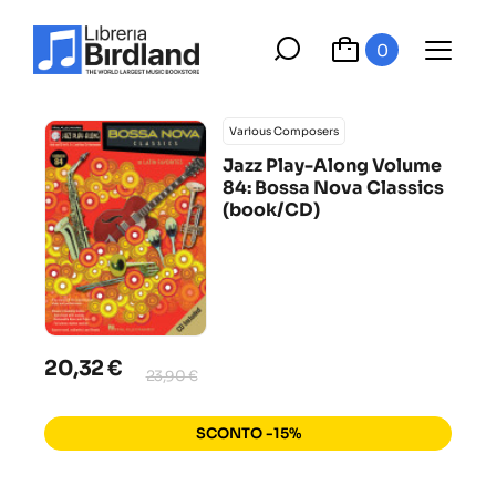
0
Various Composers
Jazz Play-Along Volume
84: Bossa Nova Classics
(book/CD)
20,32 €
23,90 €
SCONTO -15%