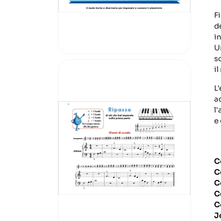
F
d
in
U
s
i
L
a
l
e 
C
C
C
C
C
J