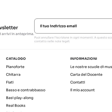
ewsletter
i arrivi in anteprima.
Puoi annullare l'iscrizione in ogni momenti. A questo sco
contatto nelle note legali.
CATALOGO
INFORMAZIONI
Pianoforte
Le nostre scuole di mus
Chitarra
Carta del Docente
Fiati
Contatti
Basso e contrabbasso
Il mio account
Basi play-along
Real Books