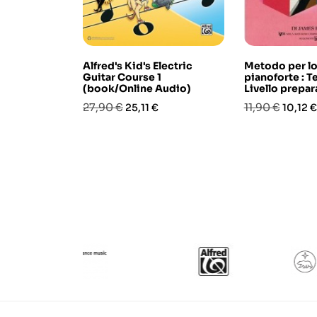
Alfred's Kid's Electric
Metodo per lo
Guitar Course 1
pianoforte : T
(book/Online Audio)
Livello prepar
Prezzo
Prezzo
Prezzo
Prezzo
27,90 €
11,90 €
25,11 €
10,12 €
base
base