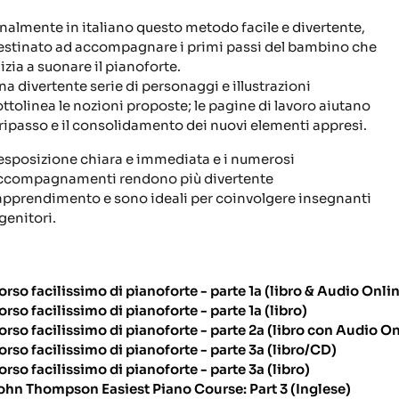
inalmente in italiano questo metodo facile e divertente,
estinato ad accompagnare i primi passi del bambino che
izia a suonare il pianoforte.
na divertente serie di personaggi e illustrazioni
ottolinea le nozioni proposte; le pagine di lavoro aiutano
l ripasso e il consolidamento dei nuovi elementi appresi.
'esposizione chiara e immediata e i numerosi
ccompagnamenti rendono più divertente
'apprendimento e sono ideali per coinvolgere insegnanti
genitori.
orso facilissimo di pianoforte - parte 1a (libro & Audio Onli
orso facilissimo di pianoforte - parte 1a (libro)
orso facilissimo di pianoforte - parte 2a (libro con Audio On
orso facilissimo di pianoforte - parte 3a (libro/CD)
orso facilissimo di pianoforte - parte 3a (libro)
ohn Thompson Easiest Piano Course: Part 3 (Inglese)