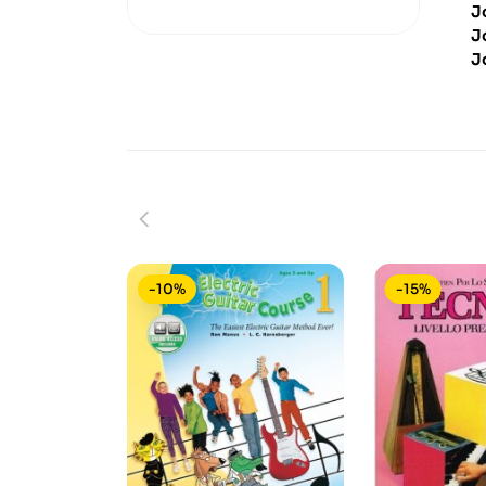
J
J
J
-10%
-15%