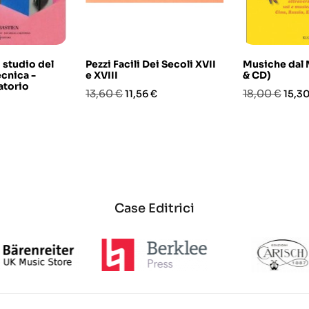
 studio del
Pezzi Facili Dei Secoli XVII
Musiche dal 
ecnica -
e XVIII
& CD)
atorio
Prezzo
Prezzo
Prezzo
Prez
13,60 €
18,00 €
11,56 €
15,30
base
base
Case Editrici