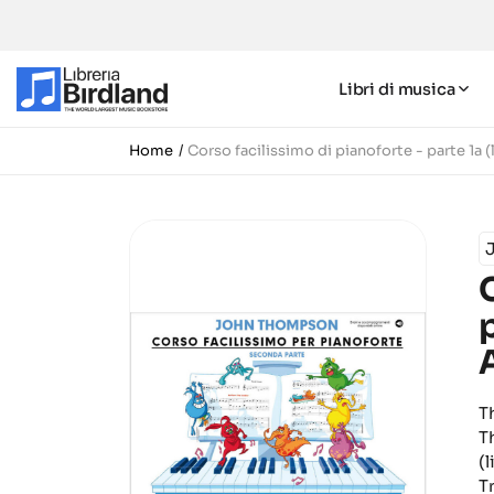
Libri di musica
Home
Corso facilissimo di pianoforte - parte 1a 
T
T
(
T