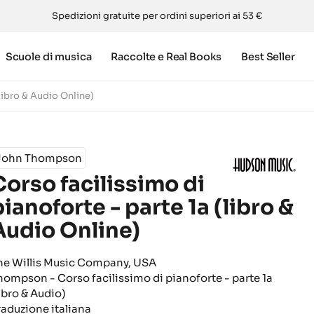
Spedizioni gratuite per ordini superiori ai 53 €
Scuole di musica
Raccolte e Real Books
Best Seller
(libro & Audio Online)
John Thompson
Corso facilissimo di
pianoforte - parte 1a (libro &
Audio Online)
he Willis Music Company, USA
hompson - Corso facilissimo di pianoforte - parte 1a
libro & Audio)
raduzione italiana