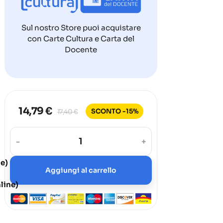
Sul nostro Store puoi acquistare
con Carte Cultura e Carta del
Docente
14,79 €
SCONTO -15%
17,40 €
-
+
ne)
Aggiungi al carrello
line)