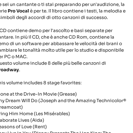
e sei un cantante o ti stai preparando per un'audizione, la
erie
Pro Vocal
è per te.
Il libro contiene i testi, la melodia e
 simboli degli accordi di otto canzoni di successo.
l CD contiene demo per l'ascolto e basi separate per
antare.
In più il CD, che è anche CD Rom, contiene la
emo di un software per abbassare le velocità dei brani o
ambiare le tonalità molto utile per lo studio e disponibile
er PC o MAC.
uesto volume include 8 delle più belle canzoni di
roadway
.
his volume includes 8 stage favorites:
lone at the Drive-In Movie
(Grease)
ny Dream Will Do
(Joseph and the Amazing Technicolor®
reamcoat)
ring Him Home
(Les Misérables)
laborate Lives
(Aida)
easons of Love
(Rent)