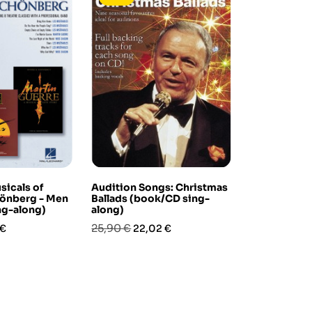
In saldo!
sicals of
Audition Songs: Christmas
Sing the Hit
hönberg - Men
Ballads (book/CD sing-
Armstrong (
ng-along)
along)
along)
zo
Prezzo
Prezzo
Prezzo
Pre
25,90 €
36,90 €
 €
22,02 €
22,
base
base