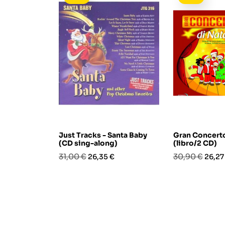
Just Tracks - Santa Baby
Gran Concerto
(CD sing-along)
(libro/2 CD)
Prezzo
Prezzo
Prezzo
Prezz
31,00 €
30,90 €
26,35 €
26,27
base
base