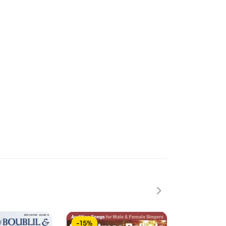
-15%
-40%