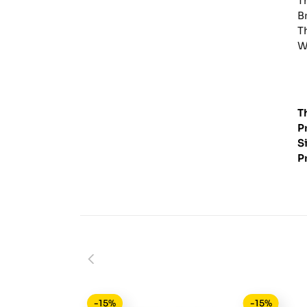
T
B
T
W
T
P
S
P
-15%
-15%