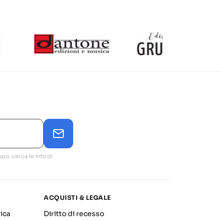
po, cerca le info di
ACQUISTI & LEGALE
ica
Diritto di recesso