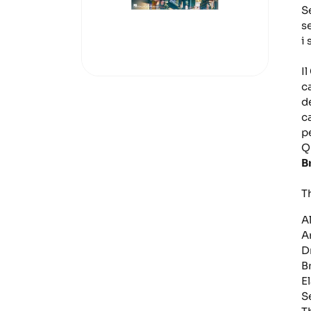
S
s
i
I
c
d
c
p
Q
B
T
A
A
D
B
E
S