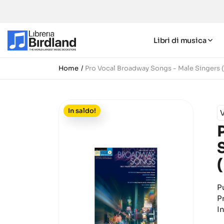
Libri di musica
Home
Pro Vocal Broadway Songs - Male Singers
In saldo!
P
P
I