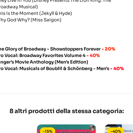
hey Live in You
(Disney Presents The Lion King: The
roadway Musical)
his Is the Moment
(Jekyll & Hyde)
hy God Why?
(Miss Saigon)
he Glory of Broadway - Showstoppers Forever
- 20%
ro Vocal: Broadway Favorites Volume 4
- 40%
inger's Movie Anthology (Men's Edition)
ro Vocal: Musicals of Boublil & Schönberg - Men's
- 40%
8 altri prodotti della stessa categoria:
-15%
-40%