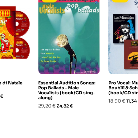
 di Natale
Essential Audition Songs:
Pro Vocal: Mu
Pop Ballads - Male
Boublil & Sc
Vocalists (book/CD sing-
(book/CD si
o
 €
along)
Prezzo
Prez
18,90 €
11,34
Prezzo
Prezzo
29,20 €
24,82 €
base
base