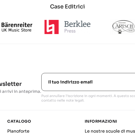
Case Editrici
ewsletter
i arrivi in anteprima.
Puoi annullare l'iscrizione in ogni momenti. A questo sco
contatto nelle note legali.
CATALOGO
INFORMAZIONI
Pianoforte
Le nostre scuole di mus