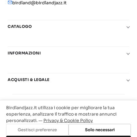
birdland@birdlandjazz.it
CATALOGO
Pianoforte
Chitarra
INFORMAZIONI
Fiati
Le nostre scuole di musica
Basso e contrabbasso
Carta del Docente
Basi play-along
ACQUISTI & LEGALE
Contatti
Real Books
Diritto di recesso
Il mio account
Big Band
© 2025 Vendita Metodi e Spartiti Musicali Libreria
Condizioni di utilizzo
Offerte
Birdlandjazz.it utilizza i cookie per migliorare la tua
Birdland Milano. P.Iva 12093700156
Privacy & Cookie
esperienza, analizzare il traffico e mostrare annunci
Web Agency Milano
personalizzati. —
Privacy & Cookie Policy
Traccia il tuo ordine
Gestisci preferenze
Solo necessari
Aggiungi al carrello