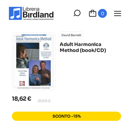
0
David Barrett
Adult Harmonica
Method (book/CD)
18,62 €
21,90 €
SCONTO -15%