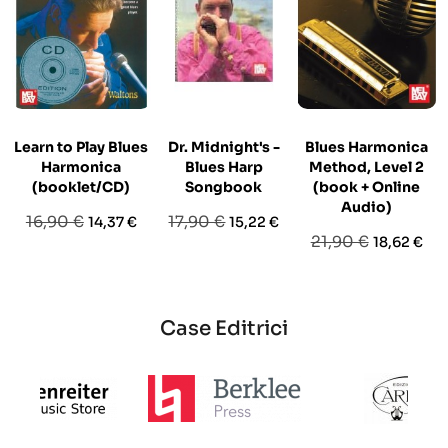
Learn to Play Blues
Dr. Midnight's -
Blues Harmonica
Harmonica
Blues Harp
Method, Level 2
(booklet/CD)
Songbook
(book + Online
Audio)
Prezzo
Prezzo
Prezzo
Prezzo
16,90 €
17,90 €
14,37 €
15,22 €
Prezzo
Prezzo
21,90 €
18,62 €
base
base
base
Case Editrici