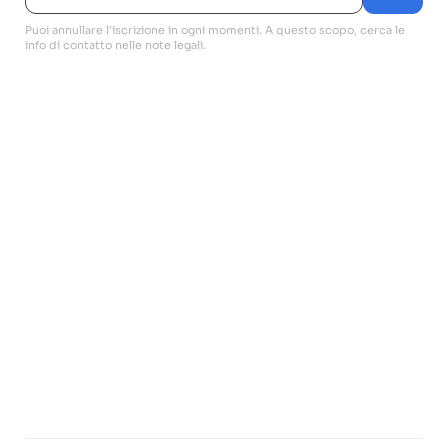
Puoi annullare l'iscrizione in ogni momenti. A questo scopo, cerca le
info di contatto nelle note legali.