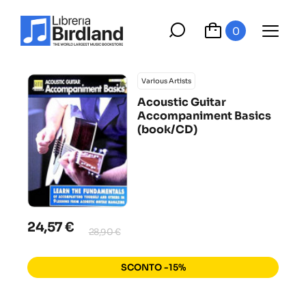
0
Various Artists
Acoustic Guitar
Accompaniment Basics
(book/CD)
24,57 €
28,90 €
SCONTO -15%