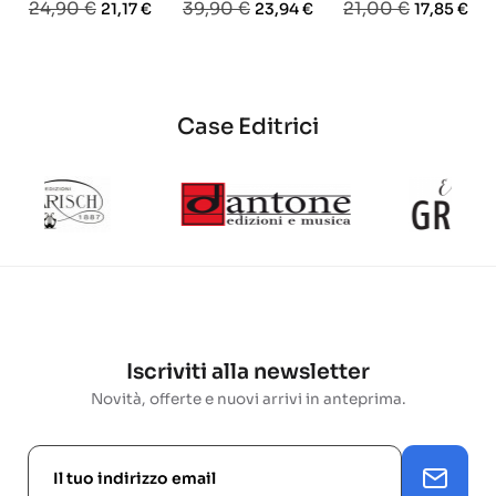
Prezzo
Prezzo
Prezzo
Prezzo
Prezzo
Prezzo
24,90 €
39,90 €
21,00 €
21,17 €
23,94 €
17,85 €
base
base
base
Case Editrici
Iscriviti alla newsletter
Novità, offerte e nuovi arrivi in anteprima.