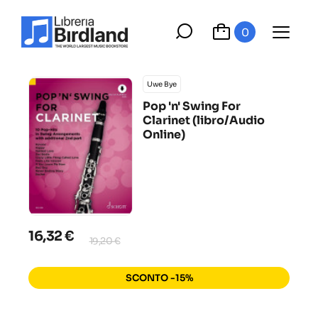
0
Uwe Bye
Pop 'n' Swing For
Clarinet (libro/Audio
Online)
16,32 €
19,20 €
SCONTO -15%