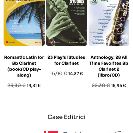
Romantic Latin for
23 Playful Studies
Anthology: 28 All
Bb Clarinet
for Clarinet
Time Favorites Bb
(book/CD play-
Clarinet 2
Prezzo
Prezzo
16,90 €
14,37 €
along)
(libro/CD)
base
Prezzo
Prezzo
Prezzo
Prezzo
23,30 €
22,30 €
19,81 €
18,96 €
base
base
Case Editrici