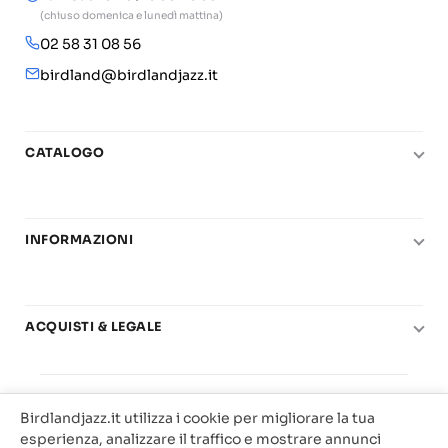
(chiuso domenica e lunedì mattina)
02 58 31 08 56
birdland@birdlandjazz.it
CATALOGO
Pianoforte
Chitarra
INFORMAZIONI
Fiati
Le nostre scuole di musica
Basso e contrabbasso
Carta del Docente
Basi play-along
ACQUISTI & LEGALE
Contatti
Real Books
Diritto di recesso
Il mio account
Big Band
© 2025 Vendita Metodi e Spartiti Musicali Libreria
Condizioni di utilizzo
Offerte
Birdlandjazz.it utilizza i cookie per migliorare la tua
Birdland Milano. P.Iva 12093700156
Privacy & Cookie
esperienza, analizzare il traffico e mostrare annunci
Web Agency Milano