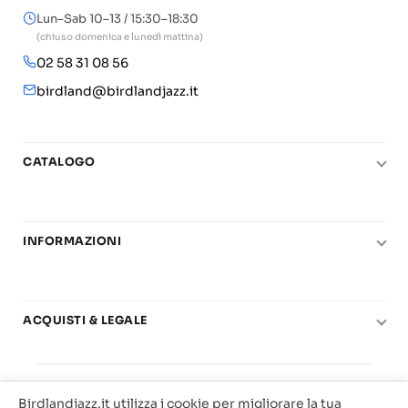
Lun–Sab 10–13 / 15:30–18:30
(chiuso domenica e lunedì mattina)
02 58 31 08 56
birdland@birdlandjazz.it
CATALOGO
Pianoforte
Chitarra
INFORMAZIONI
Fiati
Le nostre scuole di musica
Basso e contrabbasso
Carta del Docente
Basi play-along
ACQUISTI & LEGALE
Contatti
Real Books
Diritto di recesso
Il mio account
Big Band
© 2025 Vendita Metodi e Spartiti Musicali Libreria
Condizioni di utilizzo
Offerte
Birdlandjazz.it utilizza i cookie per migliorare la tua