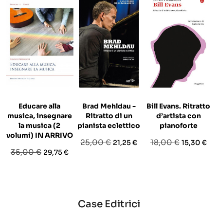
Educare alla
Brad Mehldau -
Bill Evans. Ritratto
musica, insegnare
Ritratto di un
d’artista con
la musica (2
pianista eclettico
pianoforte
volumi) IN ARRIVO
Prezzo
Prezzo
Prezzo
Prezzo
25,00 €
18,00 €
21,25 €
15,30 €
Prezzo
Prezzo
35,00 €
29,75 €
base
base
base
Case Editrici