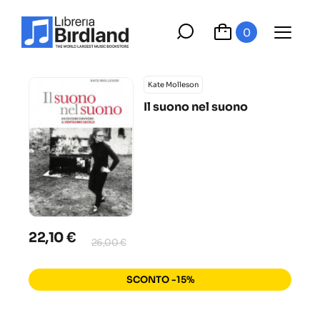
0
Kate Molleson
Il suono nel suono
22,10 €
26,00 €
SCONTO -15%