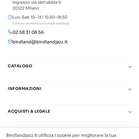
Ingresso via Vettabbia 9
20122 Milano
Lun–Sab 10–13 / 15:30–18:30
(chiuso domenica e lunedì mattina)
02 58 31 08 56
birdland@birdlandjazz.it
CATALOGO
Pianoforte
Chitarra
INFORMAZIONI
Fiati
Le nostre scuole di musica
Basso e contrabbasso
Carta del Docente
ACQUISTI & LEGALE
Basi play-along
Contatti
Diritto di recesso
© 2025 Vendita Metodi e Spartiti Musicali Libreria
Real Books
Il mio account
Condizioni di utilizzo
Birdlandjazz.it utilizza i cookie per migliorare la tua
Birdland Milano. P.Iva 12093700156