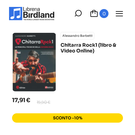
0
Alessandro Barbetti
Chitarra Rock1 (libro &
Video Online)
17,91 €
19,90 €
SCONTO -10%