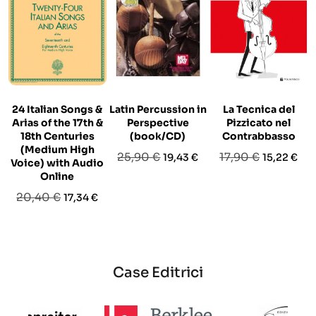
24 Italian Songs &
Latin Percussion in
La Tecnica del
Arias of the 17th &
Perspective
Pizzicato nel
18th Centuries
(book/CD)
Contrabbasso
(Medium High
Prezzo
Prezzo
Prezzo
Prezzo
25,90 €
17,90 €
19,43 €
15,22 €
Voice) with Audio
base
base
Online
Prezzo
Prezzo
20,40 €
17,34 €
base
Case Editrici