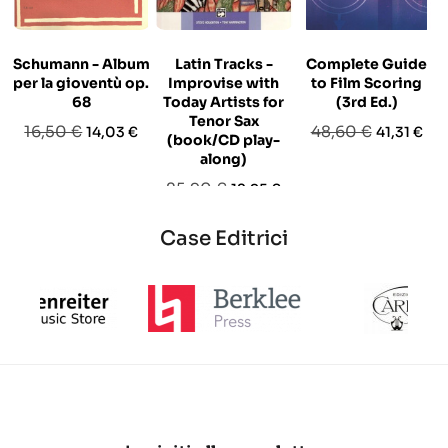
Schumann - Album
Latin Tracks -
Complete Guide
per la gioventù op.
Improvise with
to Film Scoring
68
Today Artists for
(3rd Ed.)
Tenor Sax
Prezzo
Prezzo
Prezzo
Prezzo
16,50 €
48,60 €
14,03 €
41,31 €
(book/CD play-
base
base
along)
Prezzo
Prezzo
25,90 €
12,95 €
base
Case Editrici