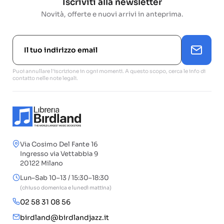
Iscriviti alla newsletter
Novità, offerte e nuovi arrivi in anteprima.
Puoi annullare l'iscrizione in ogni momenti. A questo scopo, cerca le info di
contatto nelle note legali.
Via Cosimo Del Fante 16
Ingresso via Vettabbia 9
20122 Milano
Lun–Sab 10–13 / 15:30–18:30
(chiuso domenica e lunedì mattina)
02 58 31 08 56
birdland@birdlandjazz.it