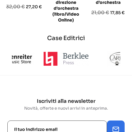
direzione
d'orchestra
Prezzo
Prezzo
32,00 €
27,20 €
d'orchestra
Prezzo
Prezzo
21,00 €
17,85 €
base
(libro/Video
base
Online)
Prezzo
Prezzo
26,00 €
22,10 €
Case Editrici
base
Iscriviti alla newsletter
Novità, offerte e nuovi arrivi in anteprima.