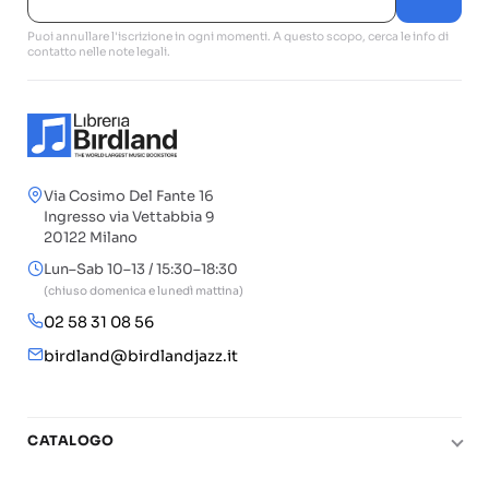
Puoi annullare l'iscrizione in ogni momenti. A questo scopo, cerca le info di
contatto nelle note legali.
Via Cosimo Del Fante 16
Ingresso via Vettabbia 9
20122 Milano
Lun–Sab 10–13 / 15:30–18:30
(chiuso domenica e lunedì mattina)
02 58 31 08 56
birdland@birdlandjazz.it
CATALOGO
Pianoforte