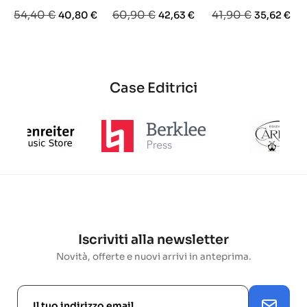
Prezzo
Prezzo
Prezzo
Prezzo
Prezzo
Prezzo
54,40 €
60,90 €
41,90 €
40,80 €
42,63 €
35,62 €
base
base
base
Case Editrici
Iscriviti alla newsletter
Novità, offerte e nuovi arrivi in anteprima.