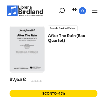
0
Pamela Baskin Watson
After The Rain (Sax
Quartet)
27,63 €
32,50 €
SCONTO -15%