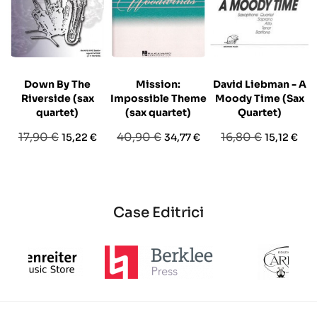
Down By The
Mission:
David Liebman - A
Riverside (sax
Impossible Theme
Moody Time (Sax
quartet)
(sax quartet)
Quartet)
Prezzo
Prezzo
Prezzo
Prezzo
Prezzo
Prezzo
17,90 €
40,90 €
16,80 €
15,22 €
34,77 €
15,12 €
base
base
base
Case Editrici