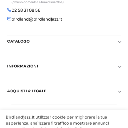
(chiuso domenica e lunedì mattina)
02 58 31 08 56
birdland@birdlandjazz.it
CATALOGO
Pianoforte
Chitarra
INFORMAZIONI
Fiati
Le nostre scuole di musica
Basso e contrabbasso
Carta del Docente
Basi play-along
ACQUISTI & LEGALE
Contatti
Real Books
Diritto di recesso
Il mio account
Big Band
© 2025 Vendita Metodi e Spartiti Musicali Libreria
Condizioni di utilizzo
Offerte
Birdlandjazz.it utilizza i cookie per migliorare la tua
Birdland Milano. P.Iva 12093700156
Privacy & Cookie
esperienza, analizzare il traffico e mostrare annunci
Web Agency Milano