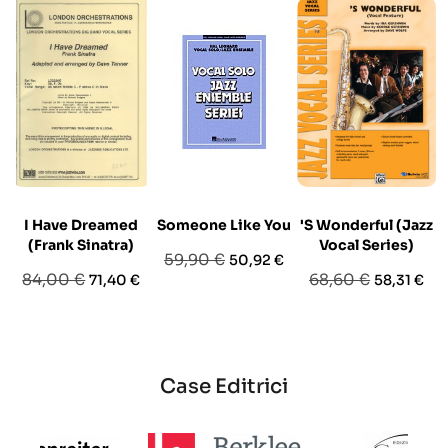
I Have Dreamed
Someone Like You
'S Wonderful (Jazz
(Frank Sinatra)
Vocal Series)
Prezzo
Prezzo
59,90 €
50,92 €
Prezzo
Prezzo
Prezzo
Prezzo
84,00 €
68,60 €
71,40 €
58,31 €
base
base
base
Case Editrici