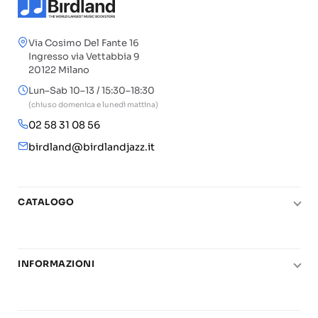
Via Cosimo Del Fante 16
Ingresso via Vettabbia 9
20122 Milano
Lun–Sab 10–13 / 15:30–18:30
(chiuso domenica e lunedì mattina)
02 58 31 08 56
birdland@birdlandjazz.it
CATALOGO
Pianoforte
Chitarra
INFORMAZIONI
Fiati
Le nostre scuole di musica
Basso e contrabbasso