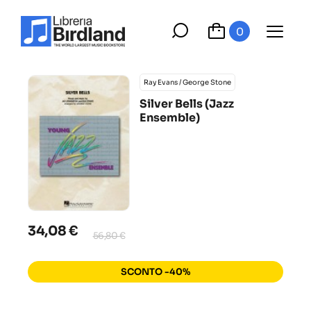
0
Ray Evans / George Stone
Silver Bells (Jazz
Ensemble)
34,08 €
56,80 €
SCONTO -40%