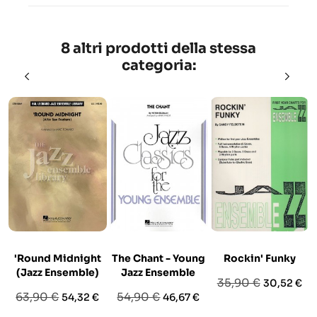
8 altri prodotti della stessa
categoria:
'Round Midnight
The Chant - Young
Rockin' Funky
(Jazz Ensemble)
Jazz Ensemble
Prezzo
Prezzo
35,90 €
30,52 €
Prezzo
Prezzo
Prezzo
Prezzo
63,90 €
54,90 €
54,32 €
46,67 €
base
base
base