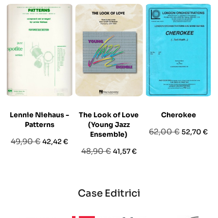
Lennie Niehaus -
The Look of Love
Cherokee
Patterns
(Young Jazz
Prezzo
Prezzo
62,00 €
52,70 €
Ensemble)
Prezzo
Prezzo
49,90 €
42,42 €
base
Prezzo
Prezzo
48,90 €
41,57 €
base
base
Case Editrici