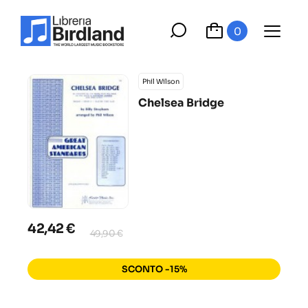
0
Phil Wilson
Chelsea Bridge
42,42 €
49,90 €
SCONTO -15%