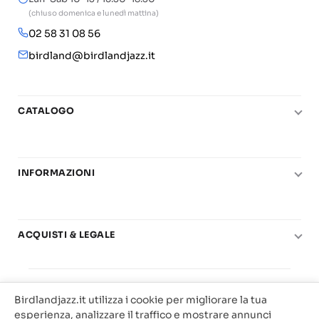
(chiuso domenica e lunedì mattina)
02 58 31 08 56
birdland@birdlandjazz.it
CATALOGO
Pianoforte
Chitarra
INFORMAZIONI
Fiati
Le nostre scuole di musica
Basso e contrabbasso
Carta del Docente
Basi play-along
ACQUISTI & LEGALE
Contatti
Real Books
Diritto di recesso
Il mio account
Big Band
© 2025 Vendita Metodi e Spartiti Musicali Libreria
Condizioni di utilizzo
Offerte
Birdlandjazz.it utilizza i cookie per migliorare la tua
Birdland Milano. P.Iva 12093700156
Privacy & Cookie
esperienza, analizzare il traffico e mostrare annunci