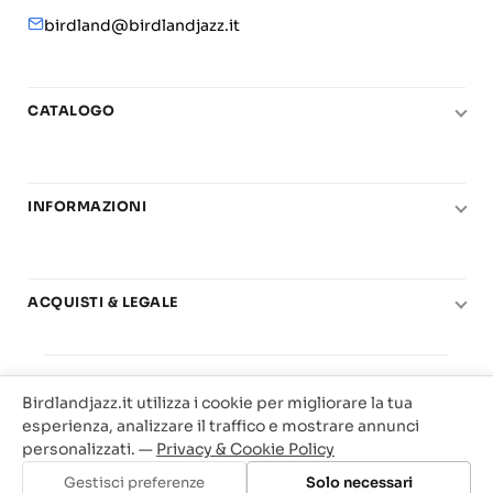
birdland@birdlandjazz.it
CATALOGO
Pianoforte
Chitarra
INFORMAZIONI
Fiati
Le nostre scuole di musica
Basso e contrabbasso
Carta del Docente
Basi play-along
ACQUISTI & LEGALE
Contatti
Real Books
Diritto di recesso
Il mio account
Big Band
© 2025 Vendita Metodi e Spartiti Musicali Libreria
Condizioni di utilizzo
Offerte
Birdlandjazz.it utilizza i cookie per migliorare la tua
Birdland Milano. P.Iva 12093700156
Privacy & Cookie
esperienza, analizzare il traffico e mostrare annunci
Web Agency Milano
personalizzati. —
Privacy & Cookie Policy
Traccia il tuo ordine
Gestisci preferenze
Solo necessari
Aggiungi al carrello