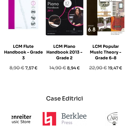
LCM Flute
LCM Piano
LCM Popular
Handbook - Grade
Handbook 2013 -
Music Theory -
3
Grade 2
Grade 6-8
Prezzo
Prezzo
Prezzo
Prezzo
Prezzo
Prezzo
8,90 €
14,90 €
22,90 €
7,57 €
8,94 €
19,47 €
base
base
base
Case Editrici