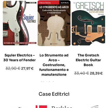
Squier Electrics -
Lo Strumento ad
The Gretsch
30 Years of Fender
Arco -
Electric Guitar
Costruzione,
Book
Prezzo
Prezzo
32,90 €
27,97 €
funzionamento e
Prezzo
Prezzo
33,40 €
28,39 €
base
manutenzione
base
Prezzo
Prezzo
21,90 €
18,62 €
base
Case Editrici