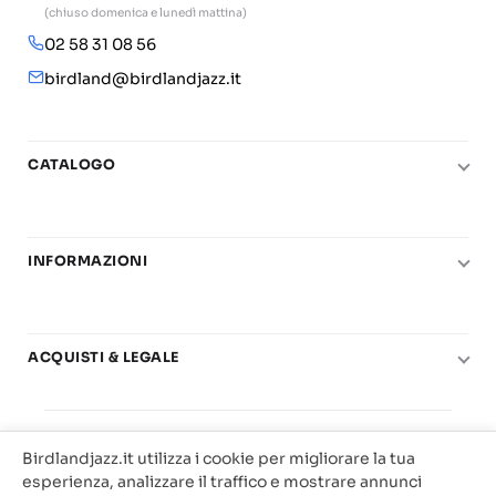
(chiuso domenica e lunedì mattina)
02 58 31 08 56
birdland@birdlandjazz.it
CATALOGO
Pianoforte
Chitarra
INFORMAZIONI
Fiati
Le nostre scuole di musica
Basso e contrabbasso
Carta del Docente
Basi play-along
ACQUISTI & LEGALE
Contatti
Real Books
Diritto di recesso
Il mio account
Big Band
© 2025 Vendita Metodi e Spartiti Musicali Libreria
Condizioni di utilizzo
Offerte
Birdlandjazz.it utilizza i cookie per migliorare la tua
Birdland Milano. P.Iva 12093700156
Privacy & Cookie
esperienza, analizzare il traffico e mostrare annunci
Web Agency Milano