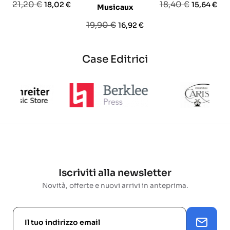
Prezzo
Prezzo
Prezzo
Prezzo
21,20 €
18,40 €
18,02 €
15,64 €
Musicaux
base
base
Prezzo
Prezzo
19,90 €
16,92 €
base
Case Editrici
Iscriviti alla newsletter
Novità, offerte e nuovi arrivi in anteprima.