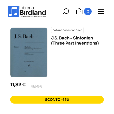
0
Johann Sebastian Bach
J.S. Bach - Sinfonien
(Three Part Inventions)
11,82 €
13,90 €
SCONTO -15%