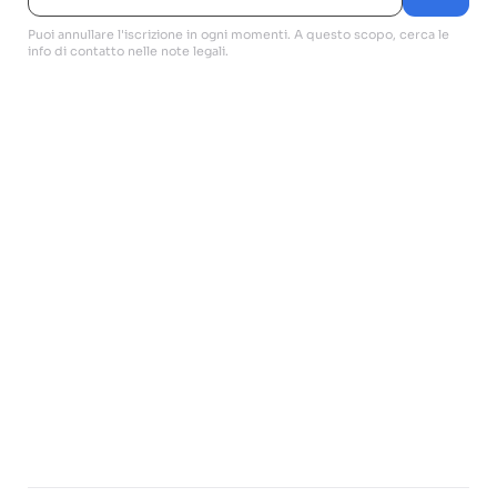
Puoi annullare l'iscrizione in ogni momenti. A questo scopo, cerca le
info di contatto nelle note legali.