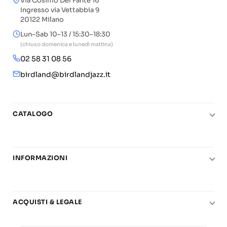
Via Cosimo Del Fante 16
Ingresso via Vettabbia 9
20122 Milano
Lun–Sab 10–13 / 15:30–18:30
(chiuso domenica e lunedì mattina)
02 58 31 08 56
birdland@birdlandjazz.it
CATALOGO
Pianoforte
Chitarra
INFORMAZIONI
Fiati
Le nostre scuole di musica
Basso e contrabbasso
Carta del Docente
Basi play-along
ACQUISTI & LEGALE
Contatti
Real Books
Diritto di recesso