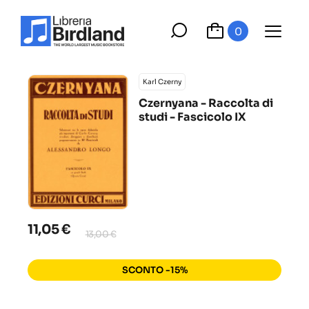
0
Karl Czerny
Czernyana - Raccolta di
studi - Fascicolo IX
11,05 €
13,00 €
SCONTO -15%