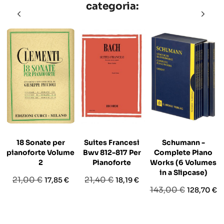
categoria:
18 Sonate per
Suites Francesi
Schumann -
pianoforte Volume
Bwv 812-817 Per
Complete Piano
2
Pianoforte
Works (6 Volumes
in a Slipcase)
Prezzo
Prezzo
Prezzo
Prezzo
21,00 €
21,40 €
17,85 €
18,19 €
Prezzo
Prezzo
143,00 €
128,70 €
base
base
base